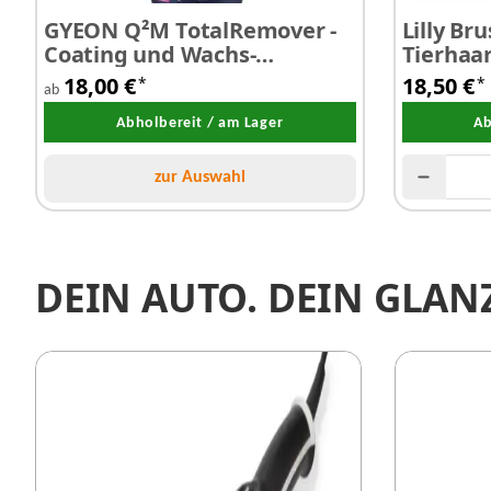
GYEON Q²M TotalRemover -
Lilly Br
Coating und Wachs-
Tierhaar
Entferner
Hundeha
18,00 €
18,50 €
*
*
ab
Auto
Abholbereit / am Lager
Ab
zur Auswahl
DEIN AUTO. DEIN GLAN