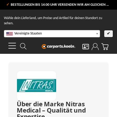
VERSANDKOSTENFREI AB 80 €
BESTELLUNGEN BIS 14:00 UHR VERSENDEN WIR AM GLEICHEN WERKTAG
V
Wähle dein Lieferland, um Preise und Artikel für deinen Standort zu
sehen.
Vereinigte Staaten
✔
Über die Marke Nitras
Medical – Qualität und
Expertise