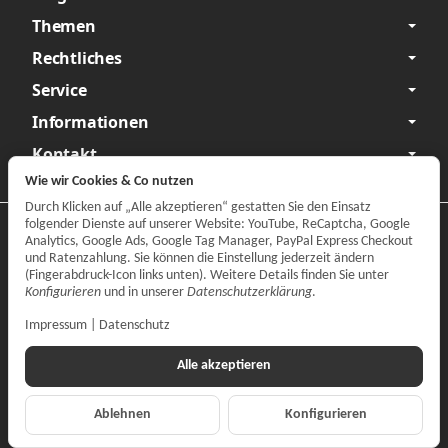
Themen
Rechtliches
Service
Informationen
Kontakt
Wie wir Cookies & Co nutzen
Durch Klicken auf „Alle akzeptieren“ gestatten Sie den Einsatz
folgender Dienste auf unserer Website: YouTube, ReCaptcha, Google
Datenschutzerklärung
•
Impressum
Analytics, Google Ads, Google Tag Manager, PayPal Express Checkout
und Ratenzahlung. Sie können die Einstellung jederzeit ändern
Vertrag widerrufen
(Fingerabdruck-Icon links unten). Weitere Details finden Sie unter
Konfigurieren
und in unserer
Datenschutzerklärung
.
Impressum
|
Datenschutz
Alle akzeptieren
Ablehnen
Konfigurieren
*
Alle Preise inkl. gesetzlicher MwSt., zzgl.
Versand
© CARPARTS Gesellschaft für Autoteilehandel mbH