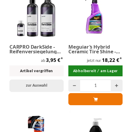
CARPRO DarkSide -
Meguiar's Hybrid
Reifenversiegelung
Ceramic Tire Shine -
Gummiversiegelung
Reifen Coating 473 ml
*
*
3,95 €
18,22 €
ab
jetzt nur
Artikel vergriffen
Abholbereit / am Lager
zur Auswahl