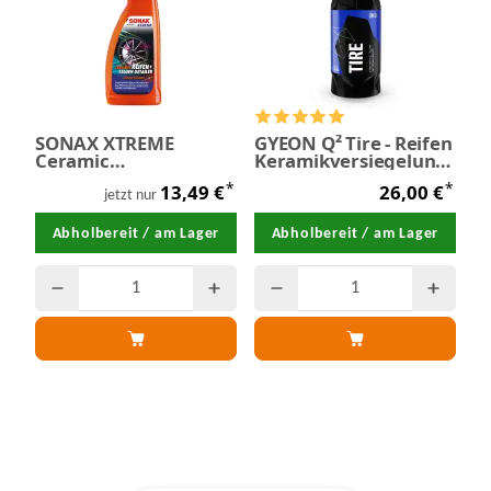
SONAX XTREME
GYEON Q² Tire - Reifen
Ceramic
Keramikversiegelung
Reifen+FelgenDetailer
500 ml
*
*
13,49 €
26,00 €
750 ml
jetzt nur
Abholbereit / am Lager
Abholbereit / am Lager