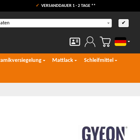
VERSANDDAUER 1 - 2 TAGE **
aaten
✔
Deutsch
ramikversiegelung
Mattlack
Schleifmittel