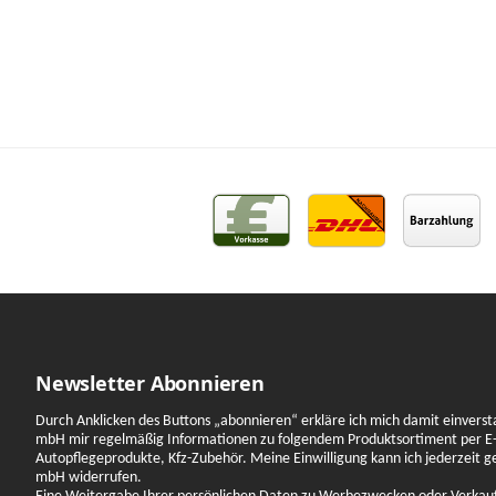
Newsletter Abonnieren
Durch Anklicken des Buttons „abonnieren“ erkläre ich mich damit einverst
mbH mir regelmäßig Informationen zu folgendem Produktsortiment per E-
Autopflegeprodukte, Kfz-Zubehör. Meine Einwilligung kann ich jederzeit 
mbH widerrufen.