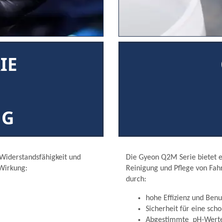
IE
NG
Widerstandsfähigkeit und
Die Gyeon Q2M Serie bietet ei
 Wirkung:
Reinigung und Pflege von Fah
durch:
hohe Effizienz und Benu
Sicherheit für eine sc
Abgestimmte pH-Werte 