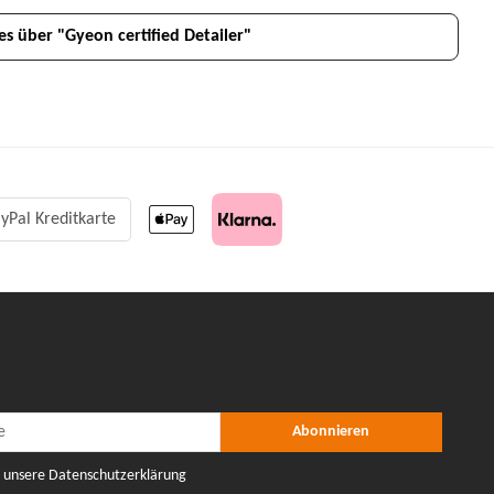
es über "Gyeon certified Detailer"
yPal Kreditkarte
r Abonnieren
nieren
Abonnieren
e unsere Datenschutzerklärung