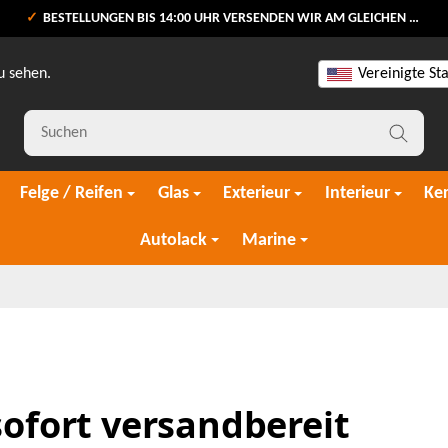
BESTELLUNGEN BIS 14:00 UHR VERSENDEN WIR AM GLEICHEN WERKTAG
u sehen.
Vereinigte St
Felge / Reifen
Glas
Exterieur
Interieur
Ke
Autolack
Marine
sofort versandbereit