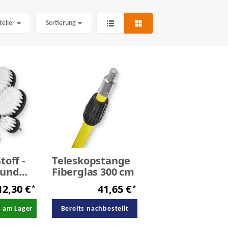
teller
Sortierung
toff -
Teleskopstange
Fiberglas 300 cm
rsten
12,30 €
41,65 €
*
*
/ am Lager
Bereits nachbestellt