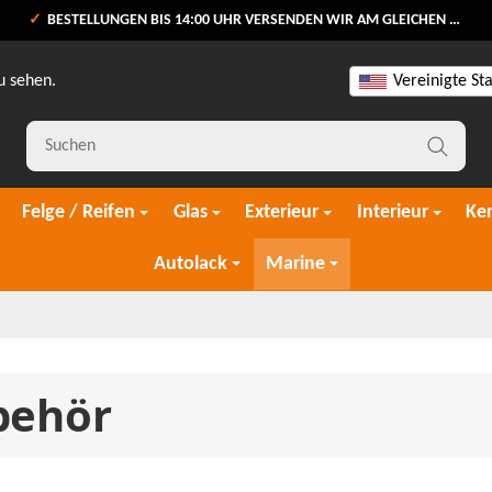
BESTELLUNGEN BIS 14:00 UHR VERSENDEN WIR AM GLEICHEN WERKTAG
u sehen.
Vereinigte St
Felge / Reifen
Glas
Exterieur
Interieur
Ke
Autolack
Marine
behör