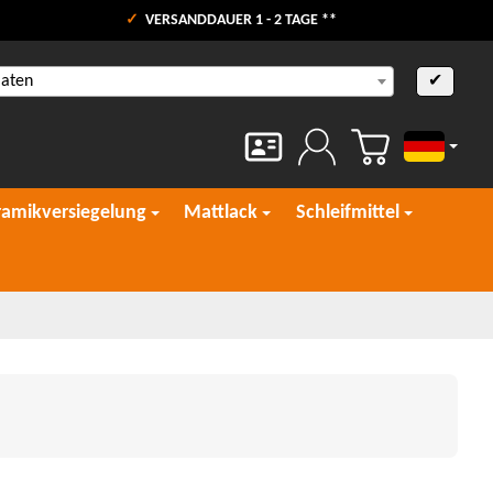
VERSANDDAUER 1 - 2 TAGE **
aaten
✔
Deutsch
ramikversiegelung
Mattlack
Schleifmittel