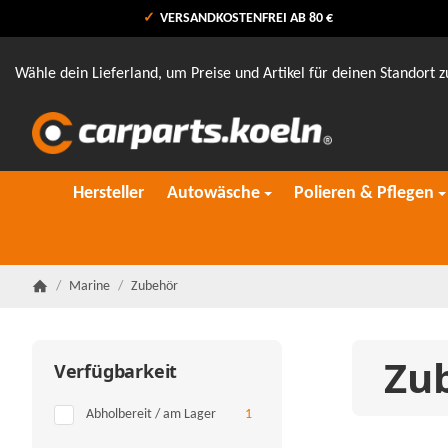
VERSANDKOSTENFREI AB 80 €
Wähle dein Lieferland, um Preise und Artikel für deinen Standort z
Hersteller
Autowäsche
Polieren & Pflegen
/
Marine
/
Zubehör
Startseite
Zu
Verfügbarkeit
Artikel gefunden
Abholbereit / am Lager
1