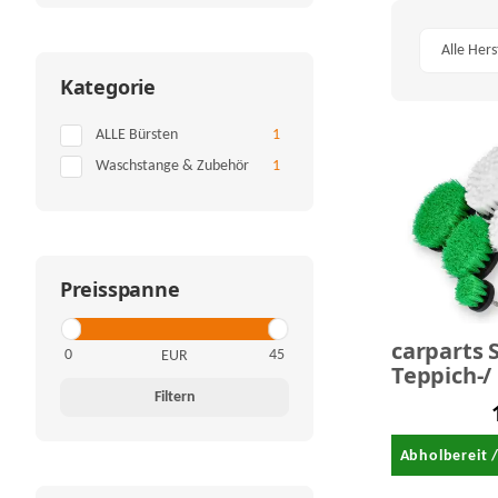
Alle Hers
Kategorie
Artikel gefunden
ALLE Bürsten
1
Artikel gefunden
Waschstange & Zubehör
1
Preisspanne
carparts S
EUR
Teppich-/ und
Polsterbü
Filtern
Set
Abholbereit 