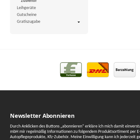
Zubehör
Leihgeräte
Gutscheine
Gratiszugabe
Newsletter Abonnieren
Durch Anklicken des Buttons „abonnieren“ erkläre ich mich damit einverst
mbH mir regelmäßig Informationen zu folgendem Produktsortiment per E-
Autopflegeprodukte, Kfz-Zubehör. Meine Einwilligung kann ich jederzeit 