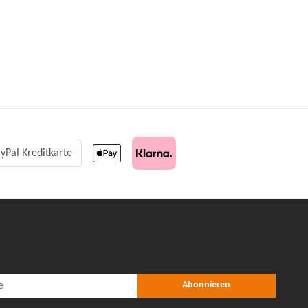
yPal Kreditkarte
r Abonnieren
nieren
Abonnieren