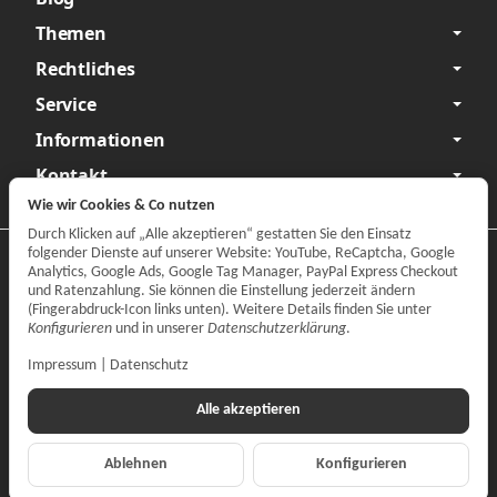
Themen
Rechtliches
Service
Informationen
Kontakt
Wie wir Cookies & Co nutzen
Durch Klicken auf „Alle akzeptieren“ gestatten Sie den Einsatz
folgender Dienste auf unserer Website: YouTube, ReCaptcha, Google
Datenschutzerklärung
•
Impressum
Analytics, Google Ads, Google Tag Manager, PayPal Express Checkout
und Ratenzahlung. Sie können die Einstellung jederzeit ändern
Vertrag widerrufen
(Fingerabdruck-Icon links unten). Weitere Details finden Sie unter
Konfigurieren
und in unserer
Datenschutzerklärung
.
Impressum
|
Datenschutz
Alle akzeptieren
Ablehnen
Konfigurieren
*
Alle Preise inkl. gesetzlicher MwSt., zzgl.
Versand
© CARPARTS Gesellschaft für Autoteilehandel mbH