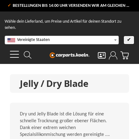
VERSANDKOSTENFREI AB 80 €
BESTELLUNGEN BIS 14:00 UHR VERSENDEN WIR AM GLEICHEN WERKTAG
V
Wähle dein Lieferland, um Preise und Artikel für deinen Standort zu
sehen.
Vereinigte Staaten
✔
Jelly / Dry Blade
Dry und Jelly Blade ist die Lösung für eine
schnelle Trocknung großer ebener Flächen.
Dank einer extrem weichen
Spezialsilikonmischung werden gereinigte ….