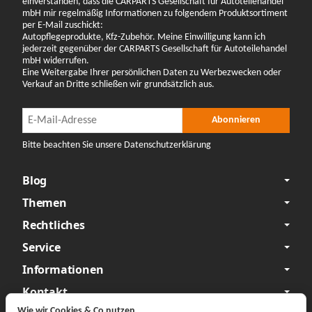
einverstanden, dass die CARPARTS Gesellschaft für Autoteilehandel
mbH mir regelmäßig Informationen zu folgendem Produktsortiment
per E-Mail zuschickt:
Autopflegeprodukte, Kfz-Zubehör. Meine Einwilligung kann ich
jederzeit gegenüber der CARPARTS Gesellschaft für Autoteilehandel
mbH widerrufen.
Eine Weitergabe Ihrer persönlichen Daten zu Werbezwecken oder
Verkauf an Dritte schließen wir grundsätzlich aus.
Newsletter Abonnieren
Newsletter Abonnieren
Abonnieren
Bitte beachten Sie unsere Datenschutzerklärung
Blog
Themen
Rechtliches
Service
Informationen
Kontakt
Wie wir Cookies & Co nutzen