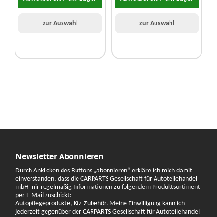
zur Auswahl
zur Auswahl
Newsletter Abonnieren
Durch Anklicken des Buttons „abonnieren“ erkläre ich mich damit
einverstanden, dass die CARPARTS Gesellschaft für Autoteilehandel
mbH mir regelmäßig Informationen zu folgendem Produktsortiment
per E-Mail zuschickt:
Autopflegeprodukte, Kfz-Zubehör. Meine Einwilligung kann ich
jederzeit gegenüber der CARPARTS Gesellschaft für Autoteilehandel