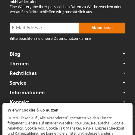
mbH widerrufen.
Eine Weitergabe Ihrer persönlichen Daten zu Werbezwecken oder
Verkauf an Dritte schließen wir grundsätzlich aus.
Newsletter Abonnieren
Newsletter Abonnieren
Abonnieren
Bitte beachten Sie unsere Datenschutzerklärung
Blog
Themen
Rechtliches
Service
Informationen
Kontakt
Wie wir Cookies & Co nutzen
Durch Klicken auf „Alle akzeptieren“ gestatten Sie den Einsatz
folgender Dienste auf unserer Website: YouTube, ReCaptcha, Google
Datenschutzerklärung
•
Impressum
Analytics, Google Ads, Google Tag Manager, PayPal Express Checkout
und Ratenzahlung. Sie können die Einstellung jederzeit ändern