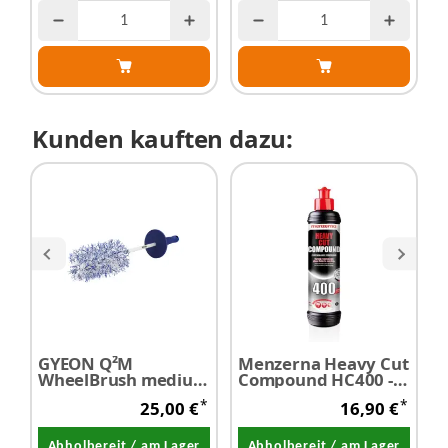
Kunden kauften dazu:
GYEON Q²M
Menzerna Heavy Cut
M
WheelBrush medium
Compound HC400 -
F
- Felgenbürste
Schleifpaste 250 ml
A
*
*
25,00 €
16,90 €
P
Abholbereit / am Lager
Abholbereit / am Lager