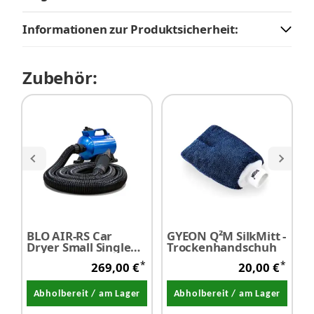
Informationen zur Produktsicherheit:
Zubehör:
BLO AIR-RS Car
GYEON Q²M SilkMitt -
M
Dryer Small Single
Trockenhandschuh
D
Unit - Luftrockner
*
*
269,00 €
20,00 €
2800 Watt
Abholbereit / am Lager
Abholbereit / am Lager