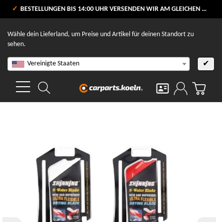
VERSANDKOSTENFREI AB 80 €
BESTELLUNGEN BIS 14:00 UHR VERSENDEN WIR AM GLEICHEN WERKTAG
V
Wähle dein Lieferland, um Preise und Artikel für deinen Standort zu
sehen.
Vereinigte Staaten
✔