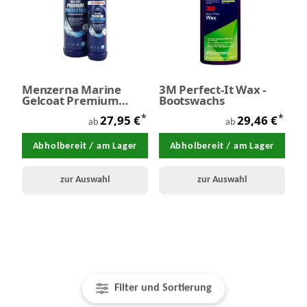
Menzerna Marine
3M Perfect-It Wax -
Gelcoat Premium
Bootswachs
Protection
*
*
27,95 €
29,46 €
ab
ab
Abholbereit / am Lager
Abholbereit / am Lager
zur Auswahl
zur Auswahl
Filter und Sortierung