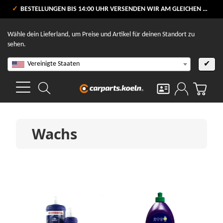
VERSANDKOSTENFREI AB 80 €
BESTELLUNGEN BIS 14:00 UHR VERSENDEN WIR AM GLEICHEN WERKTAG
V
Wähle dein Lieferland, um Preise und Artikel für deinen Standort zu
sehen.
Vereinigte Staaten
✔
Wachs