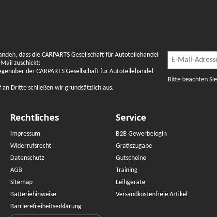
Newslette
anden, dass die CARPARTS Gesellschaft für Autoteilehandel
Newsletter Abon
Mail zuschickt:
gegenüber der CARPARTS Gesellschaft für Autoteilehandel
Bitte beachten Si
n Dritte schließen wir grundsätzlich aus.
Rechtliches
Service
Impressum
B2B Gewerbelogin
Widerrufsrecht
Gratiszugabe
Datenschutz
Gutscheine
AGB
Training
Sitemap
Leihgeräte
Batteriehinweise
Versandkostenfreie Artikel
Barrierefreiheitserklärung