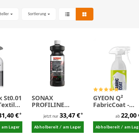
teller
Sortierung
k St0.01
SONAX
GYEON Q²
Textile
PROFILINE
FabricCoat -
FabricCoating
Textilkeramikv
31,40 €
33,47 €
22,00
*
*
siegelung
Cabriodach-
jetzt nur
ab
Versiegelung 1,0
/ am Lager
Abholbereit / am Lager
Abholbereit / am Lag
Liter