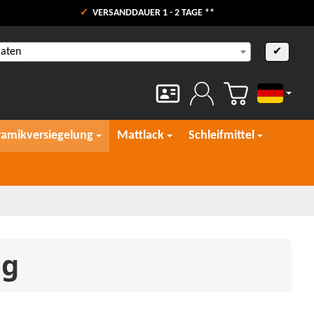
VERSANDDAUER 1 - 2 TAGE **
aaten
✔
Deutsch
ramikversiegelung
Mattlack
Schleifmittel
ng