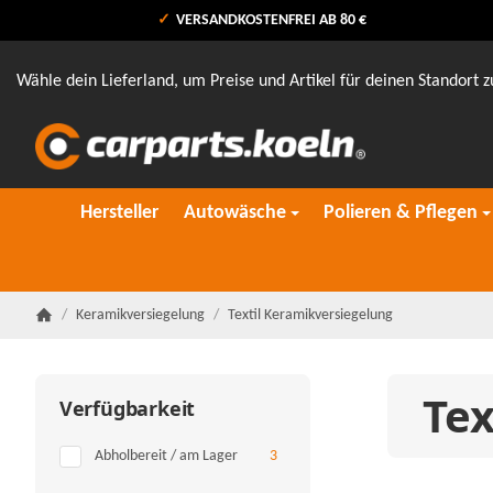
VERSANDKOSTENFREI AB 80 €
Wähle dein Lieferland, um Preise und Artikel für deinen Standort z
Hersteller
Autowäsche
Polieren & Pflegen
/
Keramikversiegelung
/
Textil Keramikversiegelung
Startseite
Tex
Verfügbarkeit
Artikel gefunden
Abholbereit / am Lager
3