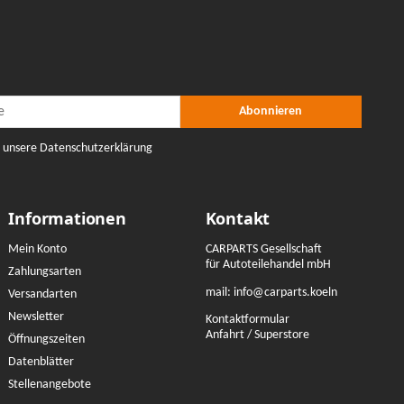
r Abonnieren
nieren
Abonnieren
e unsere Datenschutzerklärung
Informationen
Kontakt
Mein Konto
CARPARTS Gesellschaft
für Autoteilehandel mbH
Zahlungsarten
mail:
info@carparts.koeln
Versandarten
Newsletter
Kontaktformular
Anfahrt / Superstore
Öffnungszeiten
Datenblätter
Stellenangebote