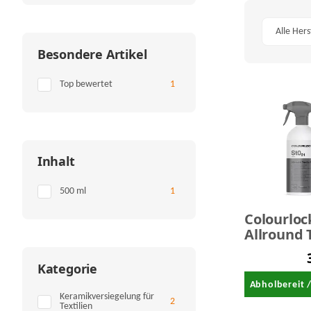
Alle Hers
Besondere Artikel
Artikel gefunden
Top bewertet
1
Inhalt
Artikel gefunden
500 ml
1
Colourloc
Allround 
Sealant -
Textilver
Kategorie
500 ml
Abholbereit 
Keramikversiegelung für
Artikel gefunden
2
Textilien