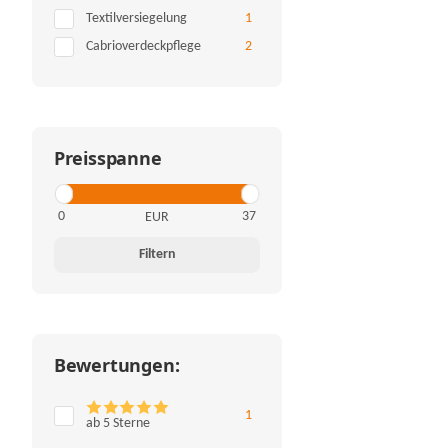
Artikel gefunden
Textilversiegelung
1
Artikel gefunden
Cabrioverdeckpflege
2
Preisspanne
EUR
Filtern
Bewertungen:
Artikel gefunden
1
ab 5 Sterne