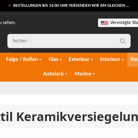
BESTELLUNGEN BIS 14:00 UHR VERSENDEN WIR AM GLEICHEN WERKTAG
u sehen.
Vereinigte St
Felge / Reifen
Glas
Exterieur
Interieur
Ke
Autolack
Marine
til Keramikversiegelu