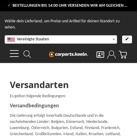
VERSANDKOSTENFREI AB 80 €
BESTELLUNGEN BIS 14:00 UHR VERSENDEN WIR AM GLEICHEN WERKTAG
V
Wähle dein Lieferland, um Preise und Artikel für deinen Standort zu
sehen.
Vereinigte Staaten
✔
Versandarten
Es gelten folgende Bedingungen:
Versandbedingungen
Die Lieferung erfolgt innerhalb Deutschlands und in die
nachstehenden Länder: Belgien, Dänemark, Niederlande,
Luxemburg, Österreich, Bulgarien, Estland, Finnland, Frankreich,
Griechenland, Großbritannien, Irland, Italien, Kroatien, Lettland,