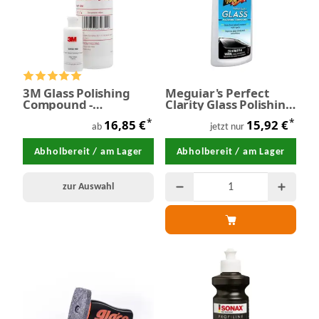
3M Glass Polishing
Meguiar's Perfect
Compound -
Clarity Glass Polishing
Glaspolitur
Compound -
*
*
16,85 €
15,92 €
Glaspolitur 236 ml
ab
jetzt nur
Abholbereit / am Lager
Abholbereit / am Lager
zur Auswahl