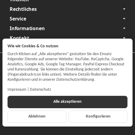
Rechtliches
Service
Informationen
Kontakt
Wie wir Cookies & Co nutzen
Durch Klicken auf „Alle akzeptieren“ gestatten Sie den Einsatz
folgender Dienste auf unserer Website: YouTube, ReCaptcha, Google
Datenschutzerklärung
•
Impressum
Analytics, Google Ads, Google Tag Manager, PayPal Express Checkout
und Ratenzahlung. Sie können die Einstellung jederzeit ändern
Vertrag widerrufen
(Fingerabdruck-Icon links unten). Weitere Details finden Sie unter
Konfigurieren
und in unserer
Datenschutzerklärung
.
Impressum
|
Datenschutz
Alle akzeptieren
Ablehnen
Konfigurieren
*
Alle Preise inkl. gesetzlicher MwSt., zzgl.
Versand
© CARPARTS Gesellschaft für Autoteilehandel mbH