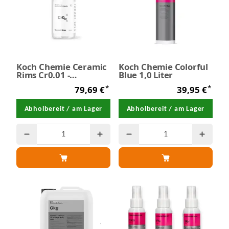
Koch Chemie Ceramic
Koch Chemie Colorful
Rims Cr0.01 -
Blue 1,0 Liter
Keramikfelgenversiegelung
*
*
79,69 €
39,95 €
30 ml
Abholbereit / am Lager
Abholbereit / am Lager