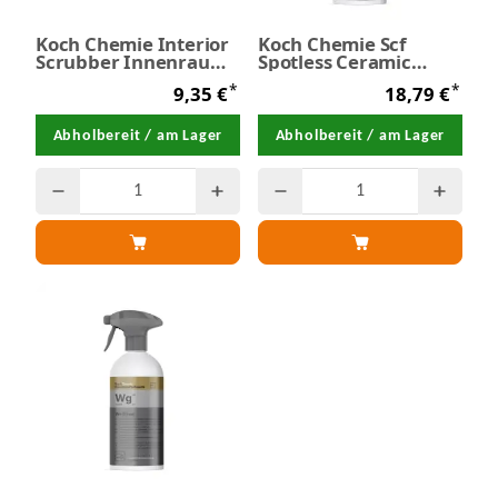
Koch Chemie Interior
Koch Chemie Scf
Scrubber Innenraum
Spotless Ceramic
Reinigungspad
Finish -
*
*
9,35 €
18,79 €
Wasserfleckenentferner
500 ml
Abholbereit / am Lager
Abholbereit / am Lager