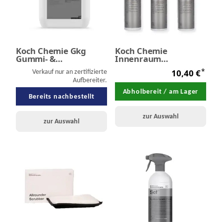
Koch Chemie Gkg
Koch Chemie
Gummi- &
Innenraum
Kunststoffpflege
Lufterfrischer Auto
*
10,40 €
glänzend 10 Liter
Verkauf nur an zertifizierte
Duftspray 100 ml
Aufbereiter.
Abholbereit / am Lager
Bereits nachbestellt
zur Auswahl
zur Auswahl