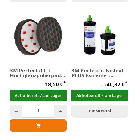
3M Perfect-it III
3M Perfect-it Fastcut
Hochglanzpolierpad
PLUS Extreme -
genoppt Ø 150 mm
Schleifpaste
*
*
18,50 €
40,32 €
ab
Abholbereit / am Lager
Abholbereit / am Lager
zur Auswahl