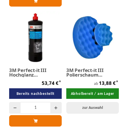
3M Perfect-it III
3M Perfect-it III
Hochglanz
Polierschaum
Versiegelung 1,0 Liter
Ultrafina SE Anti-
*
*
53,74 €
13,88 €
Hologramm
ab
Bereits nachbestellt
Abholbereit / am Lager
zur Auswahl