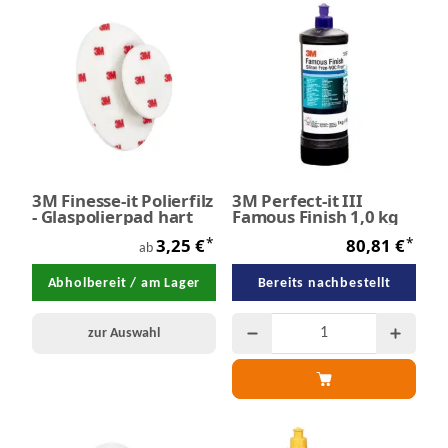
3M Finesse-it Polierfilz
3M Perfect-it III
- Glaspolierpad hart
Famous Finish 1,0 kg
*
*
3,25 €
80,81 €
ab
Abholbereit / am Lager
Bereits nachbestellt
zur Auswahl