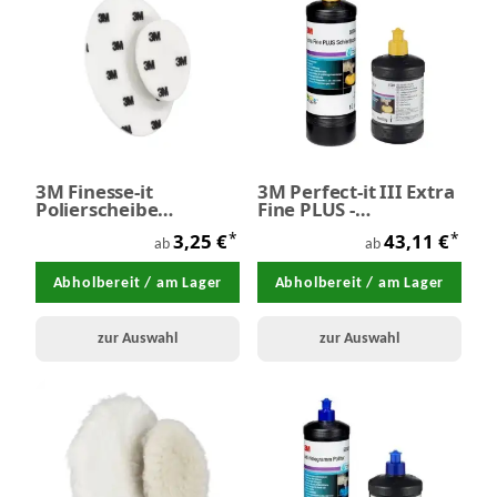
3M Finesse-it
3M Perfect-it III Extra
Polierscheibe
Fine PLUS -
weich/soft
Feinschleifpaste
*
*
3,25 €
43,11 €
ab
ab
Abholbereit / am Lager
Abholbereit / am Lager
zur Auswahl
zur Auswahl