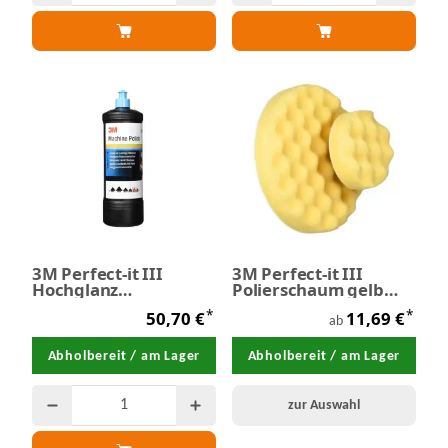
3M Perfect-it III
3M Perfect-it III
Hochglanz
Polierschaum gelb
Maschinenpolitur 1,0
gewaffelt
*
*
50,70 €
11,69 €
Liter
ab
Abholbereit / am Lager
Abholbereit / am Lager
zur Auswahl