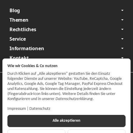
Blog
Themen
Rechtliches
Service
Informationen
Kontakt
Wie wir Cookies & Co nutzen
Durch Klicken auf „Alle akzeptieren“ gestatten Sie den Einsatz
folgender Dienste auf unserer Website: YouTube, ReCaptcha, Google
Datenschutzerklärung
•
Impressum
Analytics, Google Ads, Google Tag Manager, PayPal Express Checkout
und Ratenzahlung. Sie können die Einstellung jederzeit ändern
Vertrag widerrufen
(Fingerabdruck-Icon links unten). Weitere Details finden Sie unter
Konfigurieren
und in unserer
Datenschutzerklärung
.
Impressum
|
Datenschutz
Alle akzeptieren