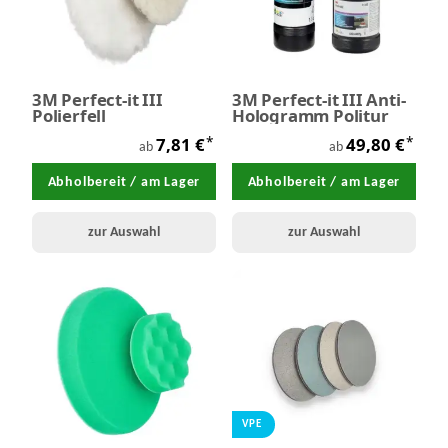
3M Perfect-it III
3M Perfect-it III Anti-
Polierfell
Hologramm Politur
*
*
7,81 €
49,80 €
ab
ab
Abholbereit / am Lager
Abholbereit / am Lager
zur Auswahl
zur Auswahl
VPE