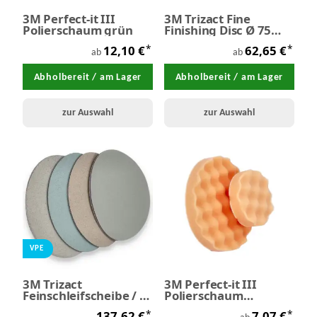
3M Perfect-it III
3M Trizact Fine
Polierschaum grün
Finishing Disc Ø 75
mm P1000 - P8000 - VE
*
*
12,10 €
62,65 €
15 Stück
ab
ab
Abholbereit / am Lager
Abholbereit / am Lager
zur Auswahl
zur Auswahl
VPE
3M Trizact
3M Perfect-it III
Feinschleifscheibe / Ø
Polierschaum
150 mm / VPE 15 Stück
gewaffelt
*
*
137,62 €
7,07 €