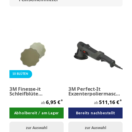
10 BLÜTEN
3M Finesse-it
3M Perfect-It
Schleifblüte
Exzenterpoliermaschine
selbstklenbend 10
15 mm / 21 mm
*
*
6,95 €
511,16 €
Blüten Ø 32 mm
ab
ab
Abholbereit / am Lager
Bereits nachbestellt
zur Auswahl
zur Auswahl