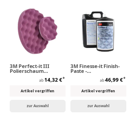
3M Perfect-it III
3M Finesse-it Finish-
Polierschaum
Paste -
genoppt lila
Feinschleifpaste
*
*
14,32 €
46,99 €
ab
ab
Artikel vergriffen
Artikel vergriffen
zur Auswahl
zur Auswahl