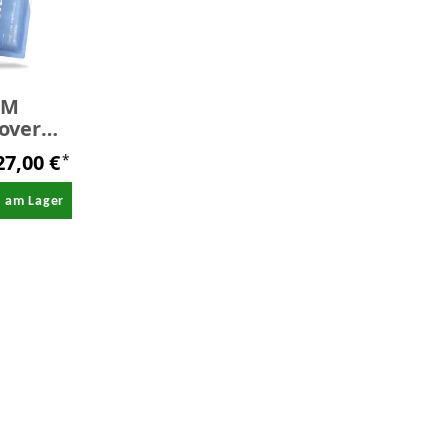
²M
over
ück
27,00 €
*
/ am Lager