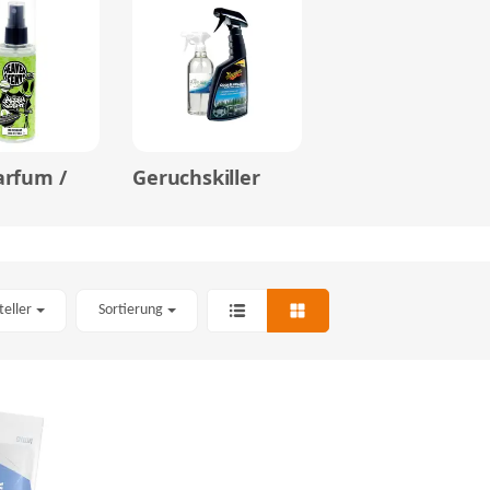
arfum /
Geruchskiller
teller
Sortierung