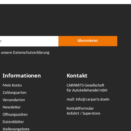
r Abonnieren
nieren
Abonnieren
e unsere Datenschutzerklärung
Informationen
Kontakt
Mein Konto
CARPARTS Gesellschaft
für Autoteilehandel mbH
Zahlungsarten
mail:
info@carparts.koeln
Versandarten
Newsletter
Kontaktformular
Anfahrt / Superstore
Öffnungszeiten
Datenblätter
Stellenangebote