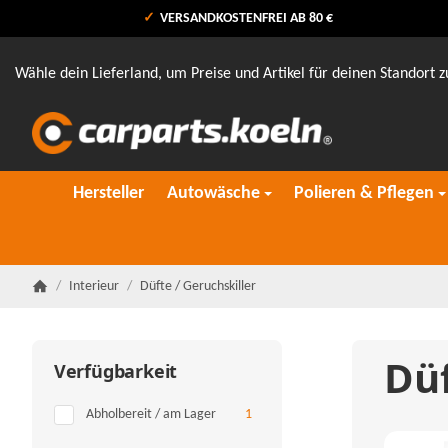
VERSANDKOSTENFREI AB 80 €
Wähle dein Lieferland, um Preise und Artikel für deinen Standort z
Hersteller
Autowäsche
Polieren & Pflegen
/
Interieur
/
Düfte / Geruchskiller
Startseite
Düf
Verfügbarkeit
Artikel gefunden
Abholbereit / am Lager
1