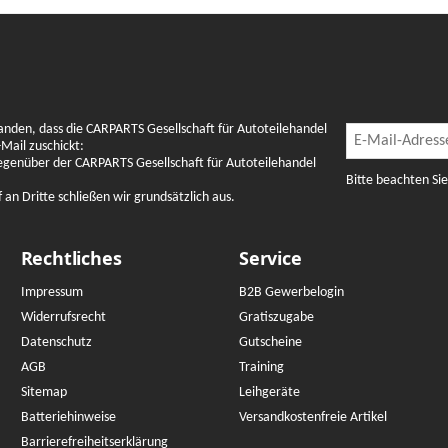
Newslette
anden, dass die CARPARTS Gesellschaft für Autoteilehandel
Newsletter Abon
Mail zuschickt:
gegenüber der CARPARTS Gesellschaft für Autoteilehandel
Bitte beachten Si
n Dritte schließen wir grundsätzlich aus.
Rechtliches
Service
Impressum
B2B Gewerbelogin
Widerrufsrecht
Gratiszugabe
Datenschutz
Gutscheine
AGB
Training
Sitemap
Leihgeräte
Batteriehinweise
Versandkostenfreie Artikel
Barrierefreiheitserklärung