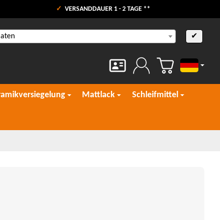
VERSANDDAUER 1 - 2 TAGE **
aaten
✔
Deutsch
ramikversiegelung
Mattlack
Schleifmittel