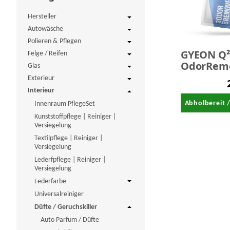
Hersteller
Autowäsche
Polieren & Pflegen
GYEON Q
Felge / Reifen
OdorRem
Glas
Pads 4 St
Exterieur
Interieur
Abholbereit 
Innenraum PflegeSet
Kunststoffpflege | Reiniger |
Versiegelung
Textilpflege | Reiniger |
Versiegelung
Lederfpflege | Reiniger |
Versiegelung
Lederfarbe
Universalreiniger
Düfte / Geruchskiller
Auto Parfum / Düfte