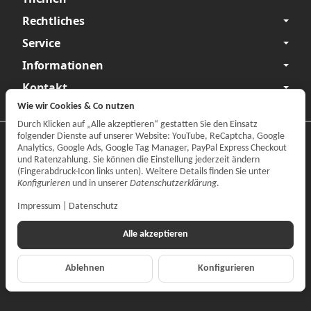
Rechtliches
Service
Informationen
Kontakt
Wie wir Cookies & Co nutzen
Durch Klicken auf „Alle akzeptieren“ gestatten Sie den Einsatz
folgender Dienste auf unserer Website: YouTube, ReCaptcha, Google
Datenschutzerklärung
•
Impressum
Analytics, Google Ads, Google Tag Manager, PayPal Express Checkout
und Ratenzahlung. Sie können die Einstellung jederzeit ändern
Vertrag widerrufen
(Fingerabdruck-Icon links unten). Weitere Details finden Sie unter
Konfigurieren
und in unserer
Datenschutzerklärung
.
Impressum
|
Datenschutz
Alle akzeptieren
Ablehnen
Konfigurieren
*
Alle Preise inkl. gesetzlicher MwSt., zzgl.
Versand
© CARPARTS Gesellschaft für Autoteilehandel mbH