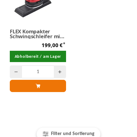
FLEX Kompakter
Schwingschleifer mit
Drehzahlregelung OSE
*
199,00 €
2-70x198-EC - SALE
Abholbereit / am Lager
Filter und Sortierung