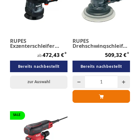
RUPES
RUPES
Exzenterschleifer
Drehschwingschleifer
pneumatisch mit /
pneumatisch
*
*
472,43 €
509,32 €
ohne Absaugung
ab
Bereits nachbestellt
Bereits nachbestellt
zur Auswahl
SALE