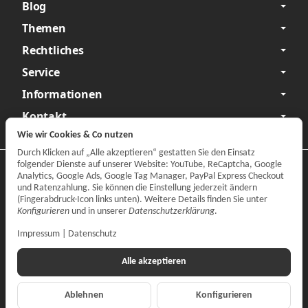
Blog
Themen
Rechtliches
Service
Informationen
Kontakt
Wie wir Cookies & Co nutzen
Durch Klicken auf „Alle akzeptieren“ gestatten Sie den Einsatz
folgender Dienste auf unserer Website: YouTube, ReCaptcha, Google
Datenschutzerklärung
•
Impressum
Analytics, Google Ads, Google Tag Manager, PayPal Express Checkout
und Ratenzahlung. Sie können die Einstellung jederzeit ändern
Vertrag widerrufen
(Fingerabdruck-Icon links unten). Weitere Details finden Sie unter
Konfigurieren
und in unserer
Datenschutzerklärung
.
Impressum
|
Datenschutz
Alle akzeptieren
Ablehnen
Konfigurieren
*
Alle Preise inkl. gesetzlicher MwSt., zzgl.
Versand