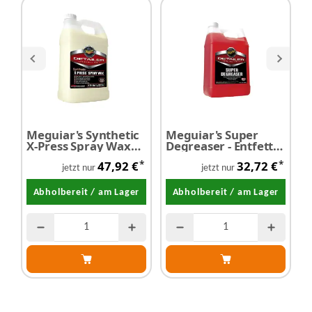
Meguiar's Synthetic
Meguiar's Super
M
X-Press Spray Wax
Degreaser - Entfetter
D
3,78 Liter
Konzentrat
K
*
*
47,92 €
32,72 €
(silikonfrei) 3,78
a
jetzt nur
jetzt nur
Liter
Abholbereit / am Lager
Abholbereit / am Lager