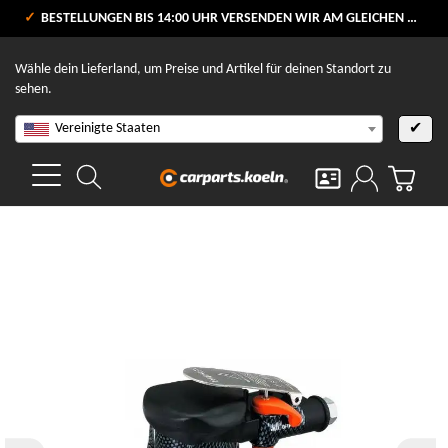
VERSANDKOSTENFREI AB 80 €
BESTELLUNGEN BIS 14:00 UHR VERSENDEN WIR AM GLEICHEN WERKTAG
V
Wähle dein Lieferland, um Preise und Artikel für deinen Standort zu
sehen.
Vereinigte Staaten
✔