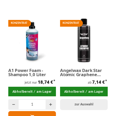
Filter und Sortierung
KONZENTRAT
KONZENTRAT
A1 Power Foam -
Angelwax Dark Star
Shampoo 1,0 Liter
Atomic Graphene
Shampoo
*
*
18,74 €
7,14 €
jetzt nur
ab
Abholbereit / am Lager
Abholbereit / am Lager
zur Auswahl