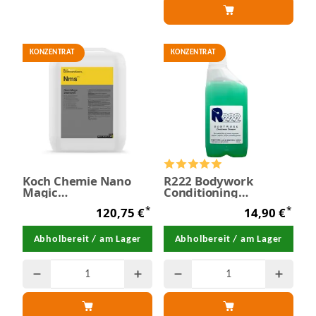
KONZENTRAT
KONZENTRAT
Koch Chemie Nano
R222 Bodywork
Magic
Conditioning
Glanzwachsshampoo
Shampoo 500 ml
*
*
120,75 €
14,90 €
mit Nano-
Konservierer 10 kg
Abholbereit / am Lager
Abholbereit / am Lager