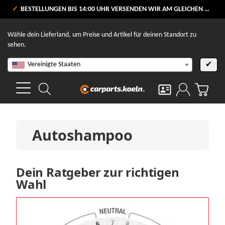
VERSANDKOSTENFREI AB 80 €
BESTELLUNGEN BIS 14:00 UHR VERSENDEN WIR AM GLEICHEN WERKTAG
VERSANDDAUER 1 - 2 TAGE **
Wähle dein Lieferland, um Preise und Artikel für deinen Standort zu
sehen.
Vereinigte Staaten
✔
Autoshampoo
Dein Ratgeber zur richtigen
Wahl