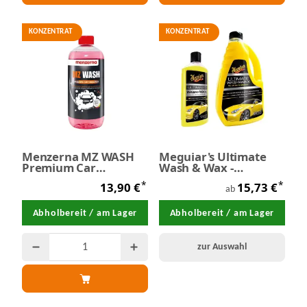
KONZENTRAT
KONZENTRAT
Menzerna MZ WASH
Meguiar's Ultimate
Premium Car
Wash & Wax -
Shampoo 1,0 Liter
Shampoo
*
*
13,90 €
15,73 €
ab
Abholbereit / am Lager
Abholbereit / am Lager
zur Auswahl