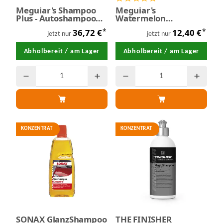
Meguiar's Shampoo
Meguiar's
Plus - Autoshampoo
Watermelon
Konzentrat 3,78 Liter
Bubblegum Wash -
*
*
36,72 €
12,40 €
Shampoo 1,89 Liter
jetzt nur
jetzt nur
Abholbereit / am Lager
Abholbereit / am Lager
KONZENTRAT
KONZENTRAT
SONAX GlanzShampoo
THE FINISHER