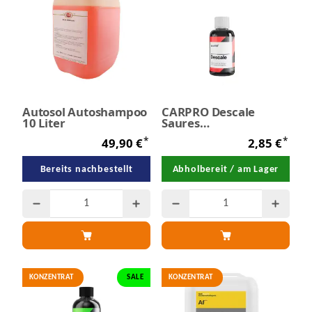
Autosol Autoshampoo
CARPRO Descale
10 Liter
Saures
Dekontaminations-
*
*
49,90 €
2,85 €
Shampoo 50 ml - SALE
Bereits nachbestellt
Abholbereit / am Lager
KONZENTRAT
SALE
KONZENTRAT