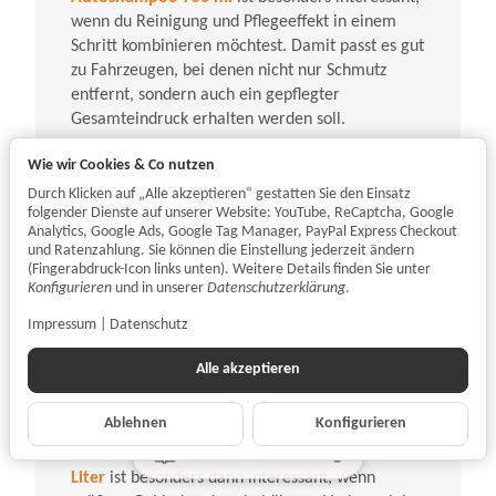
wenn du Reinigung und Pflegeeffekt in einem
Schritt kombinieren möchtest. Damit passt es gut
zu Fahrzeugen, bei denen nicht nur Schmutz
entfernt, sondern auch ein gepflegter
Gesamteindruck erhalten werden soll.
Kärcher Autoshampoo RM 619
Wie wir Cookies & Co nutzen
Wenn du gezielt nach einer bekannten Lösung
Durch Klicken auf „Alle akzeptieren“ gestatten Sie den Einsatz
für die Fahrzeugwäsche suchst, ist
Kärcher
folgender Dienste auf unserer Website: YouTube, ReCaptcha, Google
Analytics, Google Ads, Google Tag Manager, PayPal Express Checkout
Autoshampoo RM 619
eine relevante
und Ratenzahlung. Sie können die Einstellung jederzeit ändern
Markenanfrage innerhalb des Themenfelds. In
(Fingerabdruck-Icon links unten). Weitere Details finden Sie unter
der Kategorie Autoshampoo stehen bei
Konfigurieren
und in unserer
Datenschutzerklärung
.
carparts.koeln jedoch vor allem Produkte im
Impressum
|
Datenschutz
Fokus, die auf Handwäsche, Lackschutz und die
gezielte Pflege moderner Oberflächen
Alle akzeptieren
ausgerichtet sind.
TUGA Chemie Shampoo-Teufel
Ablehnen
Konfigurieren
TUGA Shampoo-Teufel - Autoshampoo 1,0
Liter
ist besonders dann interessant, wenn