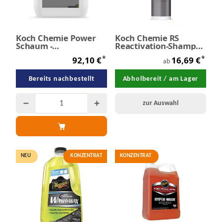
Koch Chemie Power
Koch Chemie RS
Schaum -
Reactivation-Shampoo
Autoshampoo 21 kg
für
*
*
92,10 €
16,69 €
Keramikversiegelung
ab
Bereits nachbestellt
Abholbereit / am Lager
zur Auswahl
NEU
KONZENTRAT
KONZENTRAT