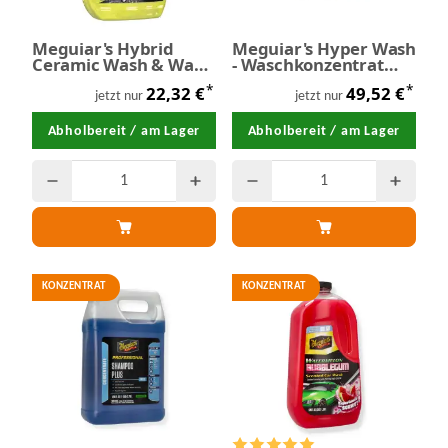
Meguiar's Hybrid
Meguiar's Hyper Wash
Ceramic Wash & Wax
- Waschkonzentrat
Autoshampoo 1,42
3,78 Liter
*
*
22,32 €
49,52 €
Liter
jetzt nur
jetzt nur
Abholbereit / am Lager
Abholbereit / am Lager
KONZENTRAT
KONZENTRAT