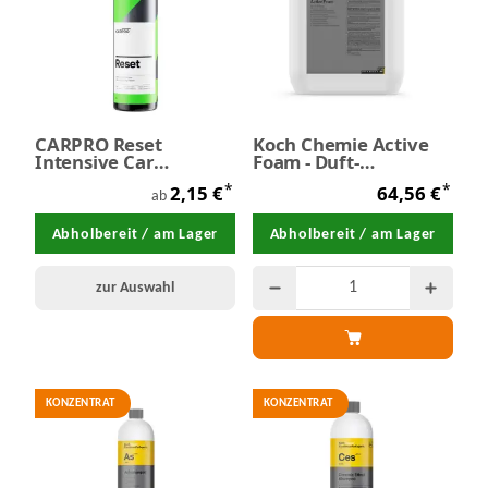
CARPRO Reset
Koch Chemie Active
Intensive Car
Foam - Duft-
Shampoo -
Intensivschaum 10 kg
*
*
2,15 €
64,56 €
Autoshampoo - SALE
ab
Abholbereit / am Lager
Abholbereit / am Lager
zur Auswahl
KONZENTRAT
KONZENTRAT