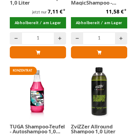
1,0 Liter
MagicShampoo -
Pflegeshampoo 500
*
*
7,11 €
11,58 €
ml
jetzt nur
Abholbereit / am Lager
Abholbereit / am Lager
KONZENTRAT
TUGA Shampoo-Teufel
ZviZZer Allround
- Autoshampoo 1,0
Shampoo 1,0 Liter
Liter