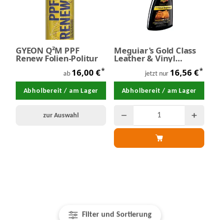
GYEON Q²M PPF
Meguiar's Gold Class
Renew Folien-Politur
Leather & Vinyl
Cleaner 473 ml
*
*
16,00 €
16,56 €
ab
jetzt nur
Abholbereit / am Lager
Abholbereit / am Lager
zur Auswahl
Filter und Sortierung