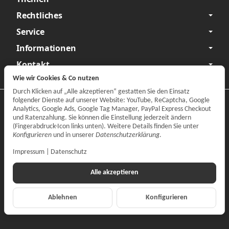
Rechtliches
Service
Informationen
Kontakt
Wie wir Cookies & Co nutzen
Durch Klicken auf „Alle akzeptieren“ gestatten Sie den Einsatz
folgender Dienste auf unserer Website: YouTube, ReCaptcha, Google
Datenschutzerklärung
•
Impressum
Analytics, Google Ads, Google Tag Manager, PayPal Express Checkout
und Ratenzahlung. Sie können die Einstellung jederzeit ändern
Vertrag widerrufen
(Fingerabdruck-Icon links unten). Weitere Details finden Sie unter
Konfigurieren
und in unserer
Datenschutzerklärung
.
Impressum
|
Datenschutz
Alle akzeptieren
Ablehnen
Konfigurieren
*
Alle Preise inkl. gesetzlicher MwSt., zzgl.
Versand
© CARPARTS Gesellschaft für Autoteilehandel mbH