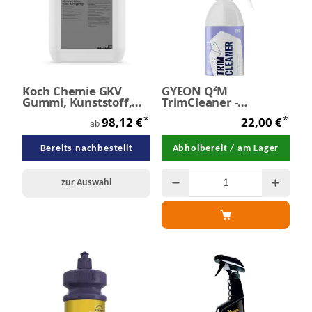
Koch Chemie GKV
GYEON Q²M
Gummi, Kunststoff,
TrimCleaner -
Vinyl-Pflege
Kunststoffreiniger
*
*
98,12 €
22,00 €
500 ml
ab
Bereits nachbestellt
Abholbereit / am Lager
zur Auswahl