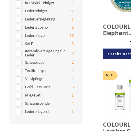
Artikel gefunden
Kunststoffreiniger
1
Artikel gefunden
Lederreiniger
17
Artikel gefunden
Lederversiegelung
1
COLOURL
Artikel gefunden
Leder Zubehör
3
Elephant
Artikel gefunden
Lederpflege
16
Leather
Preserver
Artikel gefunden
SALE
3
Lederfett
Keramikversiegelung für
Artikel gefunden
2
Bereits nac
Leder
Artikel gefunden
Scheuerpad
2
Artikel gefunden
Textilreiniger
4
NEU
Artikel gefunden
Vinylpflege
1
Artikel gefunden
Gold Class Serie
3
Artikel gefunden
PflegeSet
1
Artikel gefunden
Schaumspender
4
Artikel gefunden
Lederpflegeset
1
COLOURL
Leather C