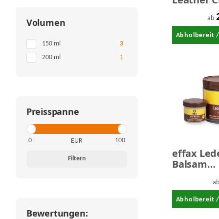
strong -
Lederrein
ab
Volumen
stark
Abholbereit 
Artikel gefunden
150 ml
3
Artikel gefunden
200 ml
1
Preisspanne
EUR
effax Led
Filtern
Balsam
Lederwac
a
Abholbereit 
Bewertungen: