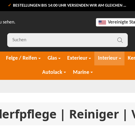
BESTELLUNGEN BIS 14:00 UHR VERSENDEN WIR AM GLEICHEN WERKTAG
u sehen.
Vereinigte St
Felge / Reifen
Glas
Exterieur
Interieur
Ke
Autolack
Marine
erfpflege | Reiniger |