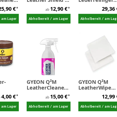
Pflegemilch
stark 1,0 Liter
25,90 €
12,90 €
29,36
*
*
iger
Versiegelung
ab
/ am Lager
Abholbereit / am Lager
Abholbereit / am Lag
er-
GYEON Q²M
GYEON Q²M
LeatherCleaner
LeatherWipe
hs
Natural -
EVO -
4,00 €
15,00 €
12,99
*
*
Lederreiniger
Lederpflegetu
b
ab
40 x 40 cm 2
/ am Lager
Abholbereit / am Lager
Abholbereit / am Lag
Stück