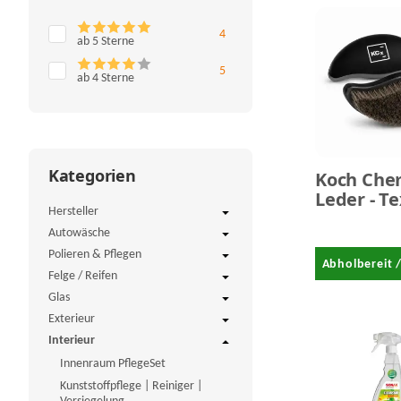
Artikel gefunden
4
ab 5 Sterne
Artikel gefunden
5
ab 4 Sterne
Kategorien
Koch Che
Leder - Te
Hersteller
Reinigun
Autowäsche
Polieren & Pflegen
Abholbereit 
Felge / Reifen
Glas
Exterieur
Interieur
Innenraum PflegeSet
Kunststoffpflege | Reiniger |