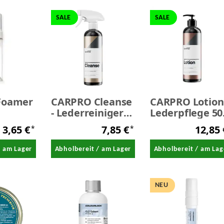
SALE
SALE
 Foamer
CARPRO Cleanse
CARPRO Lotion 
- Lederreiniger
Lederpflege 50
nt -
500 ml - SALE
ml - SALE
3,65 €
7,85 €
12,85
*
*
pender
/ am Lager
Abholbereit / am Lager
Abholbereit / am Lag
NEU