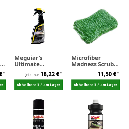
Meguiar's
Microfiber
r
Ultimate
Madness Scrub-
Leather Detailer
A-Round
 €
18,22 €
11,50 €
*
*
*
78
- Lederpflege 473
Innenraum-
jetzt nur
ml
Schwamm
er
Abholbereit / am Lager
Abholbereit / am Lager