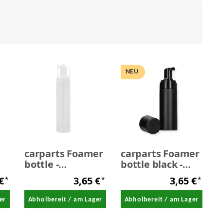
NEU
carparts Foamer
carparts Foamer
bottle -
bottle black -
r
Schaumspender
Schaumspender
 €
3,65 €
3,65 €
*
*
*
200 ml
150 ml
er
Abholbereit / am Lager
Abholbereit / am Lager