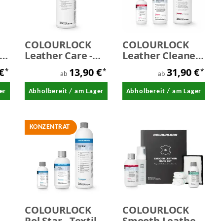
COLOURLOCK
COLOURLOCK
en
Leather Care -
Leather Cleaner
Lederpflegemilch
mild -
 €
13,90 €
31,90 €
*
*
*
Lederreiniger
ab
ab
mild
er
Abholbereit / am Lager
Abholbereit / am Lager
KONZENTRAT
COLOURLOCK
COLOURLOCK
Pol Star - Textil /
Smooth Leather