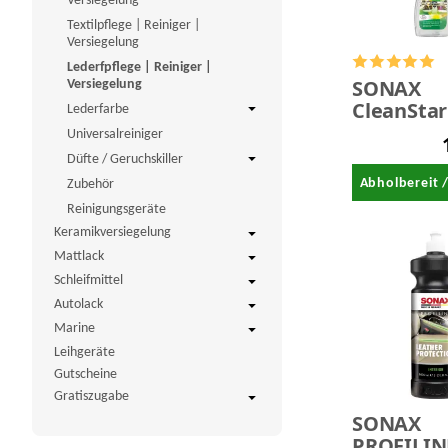
Versiegelung
Textilpflege | Reiniger |
Versiegelung
Lederfpflege | Reiniger |
SONAX
Versiegelung
CleanStar
Lederfarbe
ECOCERT 
Universalreiniger
Innenrein
Düfte / Geruchskiller
750 ml
Abholbereit 
Zubehör
Reinigungsgeräte
Keramikversiegelung
Mattlack
Schleifmittel
Autolack
Marine
Leihgeräte
Gutscheine
Gratiszugabe
SONAX
PROFILIN