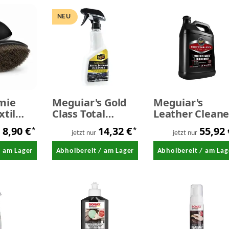
NEU
mie
Meguiar's Gold
Meguiar's
xtil
Class Total
Leather Cleane
gsbürste
Interior Cleanser
& Conditioner -
8,90 €
14,32 €
55,92
*
*
Innenraumreiniger
Lederpflege 3,
jetzt nur
jetzt nur
473 ml
Liter
/ am Lager
Abholbereit / am Lager
Abholbereit / am Lag