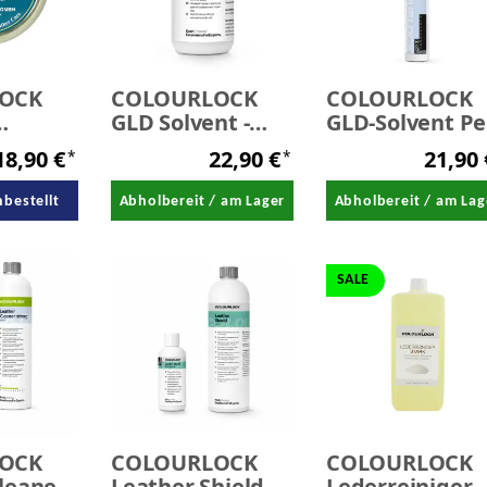
OCK
COLOURLOCK
COLOURLOCK
GLD Solvent -
GLD-Solvent P
Lederreiniger
40 ml
18,90 €
22,90 €
21,90
*
*
 -
250 ml
 125 ml
hbestellt
Abholbereit / am Lager
Abholbereit / am Lag
SALE
OCK
COLOURLOCK
COLOURLOCK
leaner
Leather Shield -
Lederreiniger