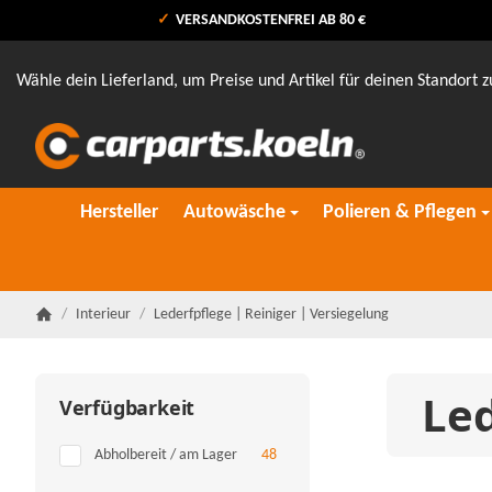
VERSANDKOSTENFREI AB 80 €
Wähle dein Lieferland, um Preise und Artikel für deinen Standort z
Hersteller
Autowäsche
Polieren & Pflegen
/
Interieur
/
Lederfpflege | Reiniger | Versiegelung
Startseite
Led
Verfügbarkeit
Artikel gefunden
Abholbereit / am Lager
48