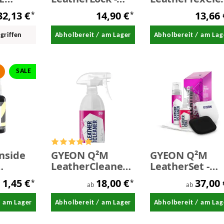
otection
Lederpflege 500
-
32,13 €
14,90 €
13,66
*
*
ege 1,0
ml
Leder-/Textilre
500 ml
rgriffen
Abholbereit / am Lager
Abholbereit / am Lag
SALE
nside
GYEON Q²M
GYEON Q²M
LeatherCleaner
LeatherSet -
m-/
Strong -
Lederpflege-Se
1,45 €
18,00 €
37,00
*
*
iger
Lederreiniger
ab
ab
t 50 ml
stark
/ am Lager
Abholbereit / am Lager
Abholbereit / am Lag