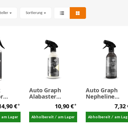
teller
Sortierung
x
Auto Graph
Auto Graph
or
Alabaster
Nepheline
leaner -
Leather Protect
Leather Cleane
14,90 €
10,90 €
7,32
*
*
iger
400 ml
400 ml
/ am Lager
Abholbereit / am Lager
Abholbereit / am Lag