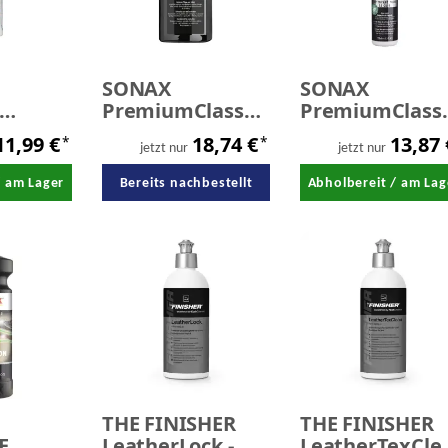
SONAX
SONAX
PremiumClass
PremiumClass
-
LederPflegeCreme
LederReiniger
11,99 €
18,74 €
13,87
*
*
iger
250 ml
250 ml
jetzt nur
jetzt nur
/ am Lager
Bereits nachbestellt
Abholbereit / am Lag
THE FINISHER
THE FINISHER
E
LeatherLock -
LeatherTexCle