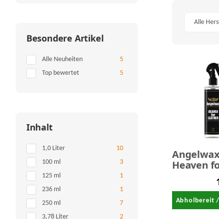
Alle Hers
Besondere Artikel
Artikel gefunden
Alle Neuheiten
5
Artikel gefunden
Top bewertet
5
Inhalt
Artikel gefunden
1,0 Liter
10
Angelwa
Heaven f
Artikel gefunden
100 ml
3
Leather C
Artikel gefunden
125 ml
1
Lederrein
Artikel gefunden
236 ml
1
500 ml
Abholbereit 
Artikel gefunden
250 ml
7
Artikel gefunden
3,78 Liter
2