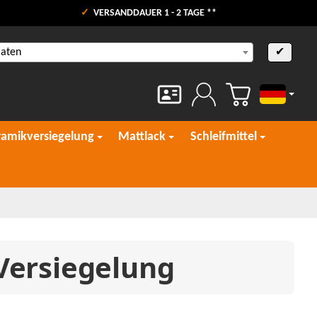
VERSANDDAUER 1 - 2 TAGE **
aaten
✔
Deutsch
ramikversiegelung
Mattlack
Schleifmittel
 Versiegelung