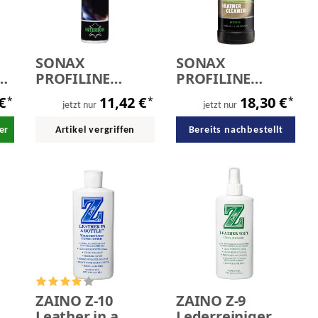
SONAX
SONAX
PROFILINE
PROFILINE
LeatherCare
LeatherCleaner
 €
11,42 €
18,30 €
*
*
*
Foam 400 ml
1,0 Liter
jetzt nur
jetzt nur
er
Artikel vergriffen
Bereits nachbestellt
ZAINO Z-10
ZAINO Z-9
an
Leather in a
Lederreiniger