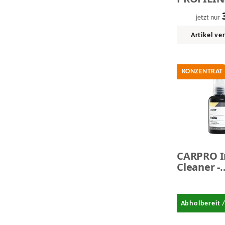
LeatherPr
- Lederpfl
jetzt nur
Liter
Artikel ve
KONZENTRAT
CARPRO I
Cleaner -
Innenrau
Lederrein
Konzentra
Abholbereit 
- SALE