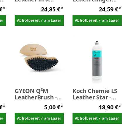
bottle -
Leather soft
 €
24,85 €
24,59 €
*
*
*
iniger
Lederpflege 236
spray cleaner -
ml
Lederreiniger
er
Abholbereit / am Lager
Abholbereit / am Lager
236 ml
GYEON Q²M
Koch Chemie LS
LeatherBrush -
Leather Star -
t
Leder-/Polsterbürste
Lederpflege 1,0
 €
5,00 €
18,90 €
*
*
*
Liter
er
Abholbereit / am Lager
Abholbereit / am Lager