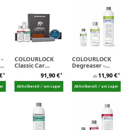
-
COLOURLOCK
COLOURLOCK
0
Classic Car
Degreaser -
Leather Car Set -
Entfetter
 €
91,90 €
11,90 €
*
*
*
Pflegeset
ab
er
Abholbereit / am Lager
Abholbereit / am Lager