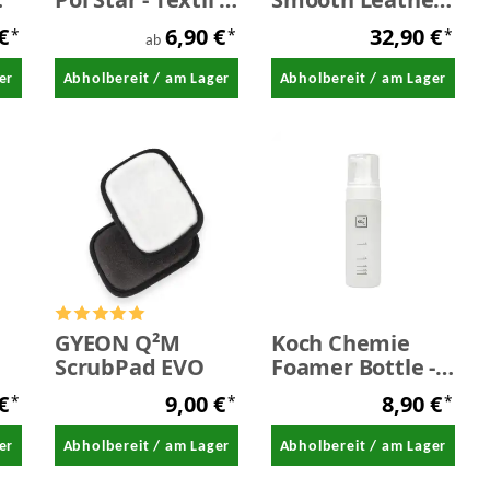
Leder /
Care Set -
 €
6,90 €
32,90 €
*
*
*
Alcantarareiniger
Glattleder
ab
Pflegeset mild
er
Abholbereit / am Lager
Abholbereit / am Lager
ab dem dritten
Jahr
GYEON Q²M
Koch Chemie
ScrubPad EVO
Foamer Bottle -
Schaumspender
 €
9,00 €
8,90 €
*
*
*
ch
150 ml
er
Abholbereit / am Lager
Abholbereit / am Lager