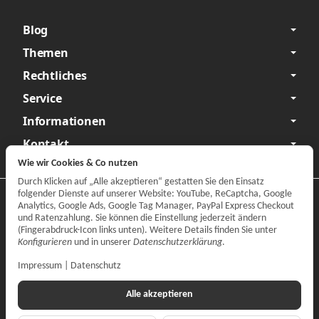
Blog
Themen
Rechtliches
Service
Informationen
Kontakt
Wie wir Cookies & Co nutzen
Durch Klicken auf „Alle akzeptieren“ gestatten Sie den Einsatz
folgender Dienste auf unserer Website: YouTube, ReCaptcha, Google
Datenschutzerklärung
•
Impressum
Analytics, Google Ads, Google Tag Manager, PayPal Express Checkout
und Ratenzahlung. Sie können die Einstellung jederzeit ändern
Vertrag widerrufen
(Fingerabdruck-Icon links unten). Weitere Details finden Sie unter
Konfigurieren
und in unserer
Datenschutzerklärung
.
Impressum
|
Datenschutz
Alle akzeptieren