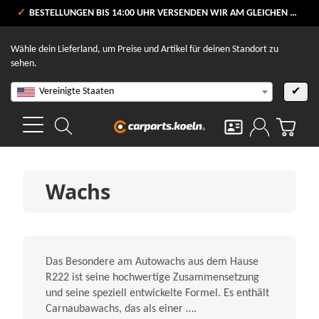
VERSANDKOSTENFREI AB 80 €
BESTELLUNGEN BIS 14:00 UHR VERSENDEN WIR AM GLEICHEN WERKTAG
V
Wähle dein Lieferland, um Preise und Artikel für deinen Standort zu
sehen.
Vereinigte Staaten
✔
Wachs
Das Besondere am Autowachs aus dem Hause
R222 ist seine hochwertige Zusammensetzung
und seine speziell entwickelte Formel. Es enthält
Carnaubawachs, das als einer ….