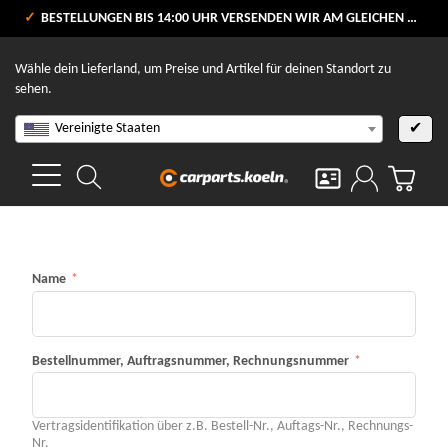
VERSANDKOSTENFREI AB 80 €
BESTELLUNGEN BIS 14:00 UHR VERSENDEN WIR AM GLEICHEN WERKTAG
V
Wähle dein Lieferland, um Preise und Artikel für deinen Standort zu
sehen.
Vereinigte Staaten
✔
Name
Bestellnummer, Auftragsnummer, Rechnungsnummer
Vertragsidentifikation über z.B. Bestell-Nr., Auftags-Nr., Rechnungs-
Nr.