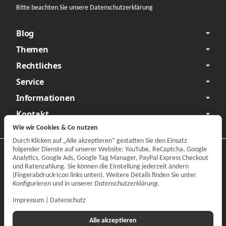
Bitte beachten Sie unsere Datenschutzerklärung
Blog
Themen
Rechtliches
Service
Informationen
Kontakt
Wie wir Cookies & Co nutzen
Durch Klicken auf „Alle akzeptieren“ gestatten Sie den Einsatz
folgender Dienste auf unserer Website: YouTube, ReCaptcha, Google
Datenschutzerklärung
•
Impressum
Analytics, Google Ads, Google Tag Manager, PayPal Express Checkout
und Ratenzahlung. Sie können die Einstellung jederzeit ändern
Vertrag widerrufen
(Fingerabdruck-Icon links unten). Weitere Details finden Sie unter
Konfigurieren
und in unserer
Datenschutzerklärung
.
Impressum
|
Datenschutz
Alle akzeptieren