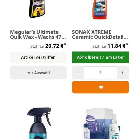
Meguiar's Ultimate
SONAX XTREME
Quik Wax - Wachs 473
Ceramic QuickDetailer
ml
750 ml
*
*
20,72 €
11,84 €
jetzt nur
jetzt nur
Artikel vergriffen
Abholbereit / am Lager
zur Auswahl