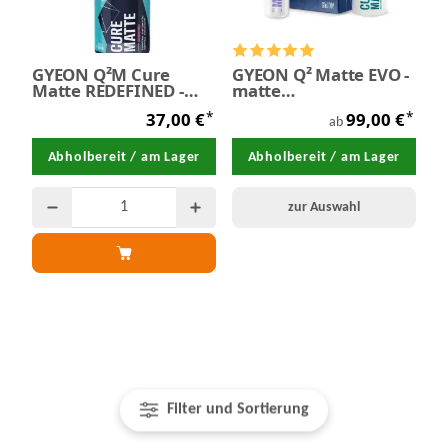
GYEON Q²M Cure
GYEON Q² Matte EVO -
Matte REDEFINED -
matte
Keramik-Detailer
Keramikversiegelung
*
*
37,00 €
99,00 €
matte Oberflächen
50 ml
ab
500 ml
Abholbereit / am Lager
Abholbereit / am Lager
zur Auswahl
Filter und Sortierung