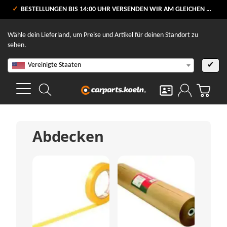
VERSANDKOSTENFREI AB 80 €
BESTELLUNGEN BIS 14:00 UHR VERSENDEN WIR AM GLEICHEN WERKTAG
V
Wähle dein Lieferland, um Preise und Artikel für deinen Standort zu
sehen.
Vereinigte Staaten
✔
Abdecken