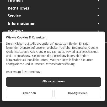
Themen
Rechtliches
Service
Informationen
Kontakt
Wie wir Cookies & Co nutzen
Durch Klicken auf „Alle akzeptieren“ gestatten Sie den Einsatz
folgender Dienste auf unserer Website: YouTube, ReCaptcha, Google
Datenschutzerklärung
•
Impressum
Analytics, Google Ads, Google Tag Manager, PayPal Express Checkout
und Ratenzahlung. Sie können die Einstellung jederzeit ändern
Vertrag widerrufen
(Fingerabdruck-Icon links unten). Weitere Details finden Sie unter
Konfigurieren
und in unserer
Datenschutzerklärung
.
Impressum
|
Datenschutz
Alle akzeptieren
Ablehnen
Konfigurieren
*
Alle Preise inkl. gesetzlicher MwSt., zzgl.
Versand
© CARPARTS Gesellschaft für Autoteilehandel mbH