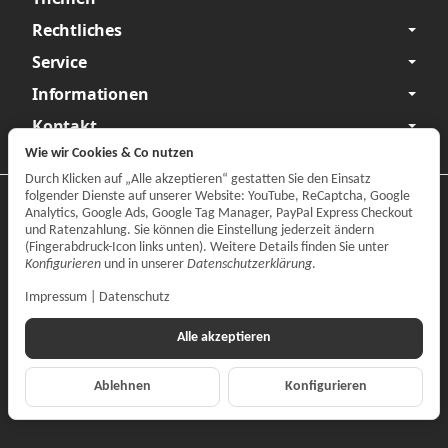
Rechtliches
Service
Informationen
Kontakt
Wie wir Cookies & Co nutzen
Durch Klicken auf „Alle akzeptieren“ gestatten Sie den Einsatz
folgender Dienste auf unserer Website: YouTube, ReCaptcha, Google
Datenschutzerklärung
•
Impressum
Analytics, Google Ads, Google Tag Manager, PayPal Express Checkout
und Ratenzahlung. Sie können die Einstellung jederzeit ändern
Vertrag widerrufen
(Fingerabdruck-Icon links unten). Weitere Details finden Sie unter
Konfigurieren
und in unserer
Datenschutzerklärung
.
Impressum
|
Datenschutz
Alle akzeptieren
Ablehnen
Konfigurieren
*
Alle Preise inkl. gesetzlicher MwSt., zzgl.
Versand
© CARPARTS Gesellschaft für Autoteilehandel mbH