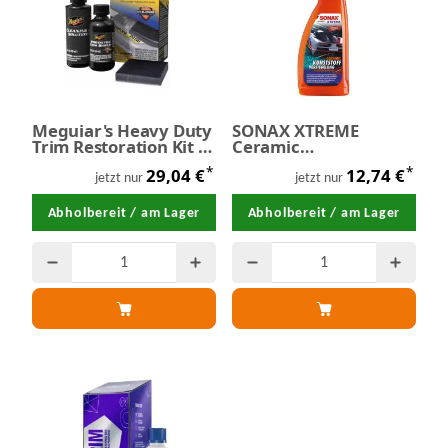
Meguiar's Heavy Duty
SONAX XTREME
Trim Restoration Kit -
Ceramic
Kunststoffpflege
KunststoffVersiegelung
*
*
29,04 €
12,74 €
750 ml
jetzt nur
jetzt nur
Abholbereit / am Lager
Abholbereit / am Lager