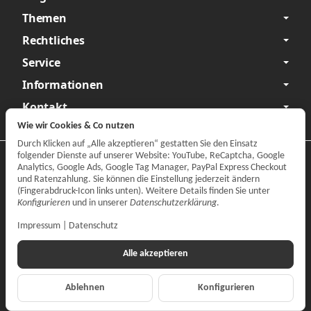
Themen
Rechtliches
Service
Informationen
Kontakt
Wie wir Cookies & Co nutzen
Durch Klicken auf „Alle akzeptieren“ gestatten Sie den Einsatz
folgender Dienste auf unserer Website: YouTube, ReCaptcha, Google
Datenschutzerklärung
•
Impressum
Analytics, Google Ads, Google Tag Manager, PayPal Express Checkout
und Ratenzahlung. Sie können die Einstellung jederzeit ändern
Vertrag widerrufen
(Fingerabdruck-Icon links unten). Weitere Details finden Sie unter
Konfigurieren
und in unserer
Datenschutzerklärung
.
Impressum
|
Datenschutz
Alle akzeptieren
Ablehnen
Konfigurieren
*
Alle Preise inkl. gesetzlicher MwSt., zzgl.
Versand
© CARPARTS Gesellschaft für Autoteilehandel mbH