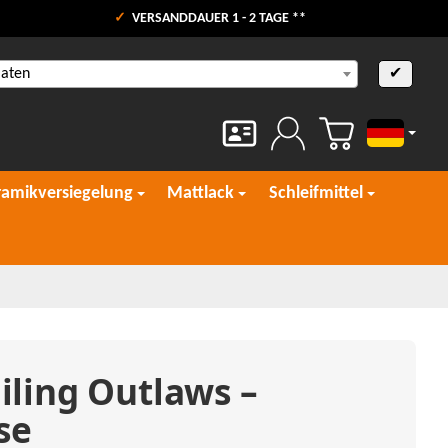
VERSANDDAUER 1 - 2 TAGE **
aaten
✔
Deutsch
ramikversiegelung
Mattlack
Schleifmittel
iling Outlaws –
se