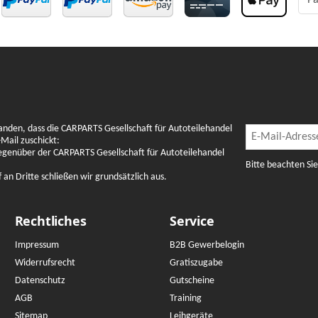
Pa
Newslette
anden, dass die CARPARTS Gesellschaft für Autoteilehandel
Newsletter Abon
Mail zuschickt:
gegenüber der CARPARTS Gesellschaft für Autoteilehandel
Bitte beachten Si
n Dritte schließen wir grundsätzlich aus.
Rechtliches
Service
Impressum
B2B Gewerbelogin
Widerrufsrecht
Gratiszugabe
Datenschutz
Gutscheine
AGB
Training
Sitemap
Leihgeräte