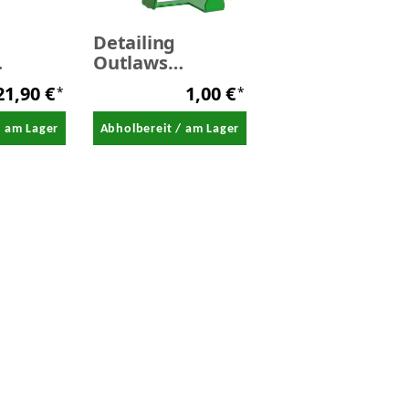
Detailing
Outlaws
er
Buffaway
21,90 €
1,00 €
*
*
Klebebandhalter
- SALE
/ am Lager
Abholbereit / am Lager