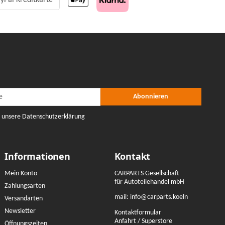
yPal Kreditkarte
r Abonnieren
nieren
Abonnieren
e unsere Datenschutzerklärung
Informationen
Kontakt
Mein Konto
CARPARTS Gesellschaft
für Autoteilehandel mbH
Zahlungsarten
mail:
info@carparts.koeln
Versandarten
Newsletter
Kontaktformular
Anfahrt / Superstore
Öffnungszeiten