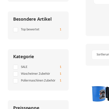
Besondere Artikel
Artikel gefunden
Top bewertet
1
Sortieru
Kategorie
Artikel gefunden
SALE
1
Artikel gefunden
Wascheimer Zubehör
1
Artikel gefunden
Poliermaschinen Zubehör
1
Preisspanne