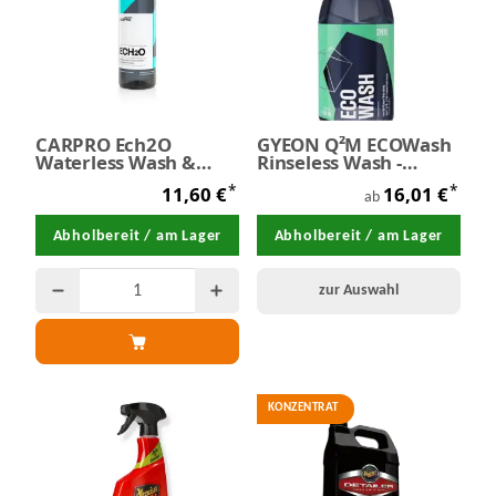
CARPRO Ech2O
GYEON Q²M ECOWash
Waterless Wash &
Rinseless Wash -
High Gloss Detail
Trockenwäsche
*
*
11,60 €
16,01 €
Spray Concentrate
ab
500 ml - SALE
Abholbereit / am Lager
Abholbereit / am Lager
zur Auswahl
KONZENTRAT