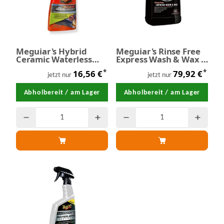
Meguiar's Hybrid
Meguiar's Rinse Free
Ceramic Waterless
Express Wash & Wax -
Wash & Wax -
Trockenwäsche 3,78
*
*
16,56 €
79,92 €
Trockenwäsche 710 ml
Liter
jetzt nur
jetzt nur
Abholbereit / am Lager
Abholbereit / am Lager