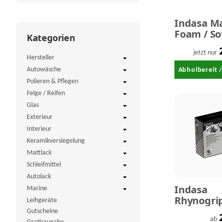
Indasa M
Foam / So
Kategorien
13 mm
jetzt nur
Hersteller
Autowäsche
Abholbereit 
Polieren & Pflegen
Felge / Reifen
Glas
Exterieur
Interieur
Keramikversiegelung
Mattlack
Schleifmittel
Autolack
Indasa
Marine
Rhynogri
Leihgeräte
Line 15 fa
Gutscheine
ab