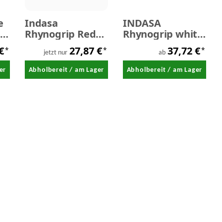
e
Indasa
INDASA
ier
Rhynogrip Red
Rhynogrip white
Line 15 Loch Ø
line -
 €
27,87 €
37,72 €
*
*
*
150 mm P 800 -
kletthaftend 23-
jetzt nur
ab
P2000
Loch
er
Abholbereit / am Lager
Abholbereit / am Lager