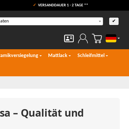
VERSANDDAUER 1 - 2 TAGE **
aaten
✔
Deutsch
ramikversiegelung
Mattlack
Schleifmittel
sa – Qualität und