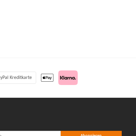
yPal Kreditkarte
r Abonnieren
nieren
Abonnieren