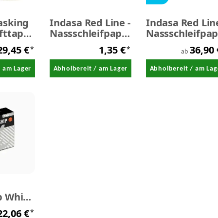
asking
Indasa Red Line -
Indasa Red Lin
fttape
Nassschleifpapier
Nassschleifpap
DIN A4 - 1 Stück
50 Stück
29,45 €
1,35 €
36,90
*
*
ab
/ am Lager
Abholbereit / am Lager
Abholbereit / am Lag
p White
ch
22,06 €
*