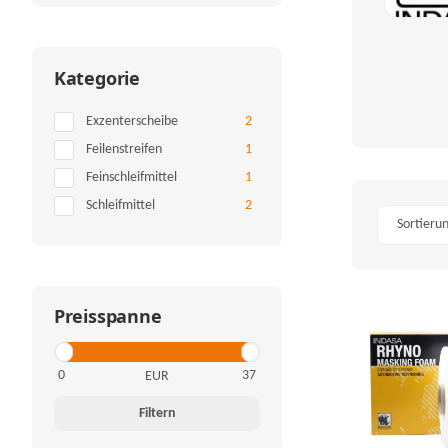
Kategorie
Artikel gefunden
Exzenterscheibe
2
Artikel gefunden
Feilenstreifen
1
Artikel gefunden
Feinschleifmittel
1
Artikel gefunden
Schleifmittel
2
Sortieru
Preisspanne
EUR
Filtern