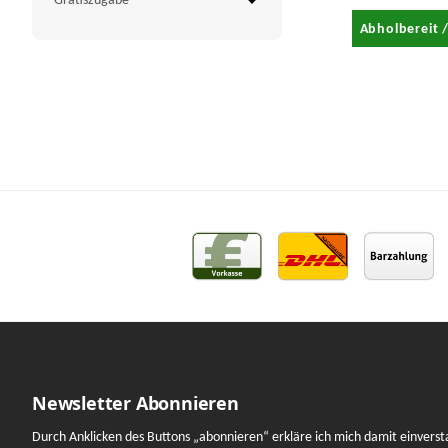
gelocht Ø
Gratiszugabe
mm VE 50
Abholbereit 
Newsletter Abonnieren
Durch Anklicken des Buttons „abonnieren“ erkläre ich mich damit einverst