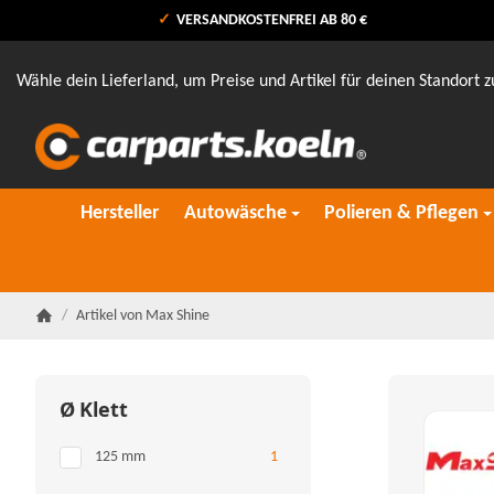
VERSANDKOSTENFREI AB 80 €
Wähle dein Lieferland, um Preise und Artikel für deinen Standort z
Hersteller
Autowäsche
Polieren & Pflegen
/
Artikel von Max Shine
Startseite
Ø Klett
Artikel gefunden
125 mm
1