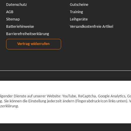
Datenschutz
Gutscheine
AGB
Training
Sitemap
Leihgeräte
Batteriehinweise
Versandkostenfreie Artikel
Barrierefreiheitserklärung
Vertrag widerrufen
 folgender Dienste auf unserer Website: YouTube, ReCaptcha, Google Analytics, G
Sie können die Einstellung jederzeit ändern (Fingerabdruck-Icon links unten). 
zerklärung
.
inkl. gesetzlicher MwSt., zzgl.
Versand
© CARPARTS Gesellschaft für Autote