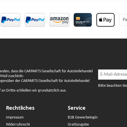
Pa
Newslette
anden, dass die CARPARTS Gesellschaft für Autoteilehandel
Newsletter Abon
Mail zuschickt:
gegenüber der CARPARTS Gesellschaft für Autoteilehandel
Bitte beachten Si
n Dritte schließen wir grundsätzlich aus.
Rechtliches
Service
Impressum
B2B Gewerbelogin
Widerrufsrecht
Gratiszugabe