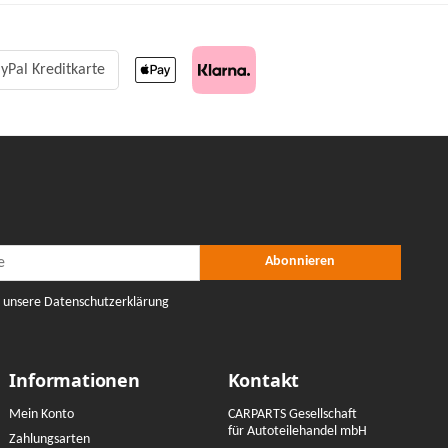
yPal Kreditkarte
r Abonnieren
nieren
Abonnieren
e unsere Datenschutzerklärung
Informationen
Kontakt
Mein Konto
CARPARTS Gesellschaft
für Autoteilehandel mbH
Zahlungsarten