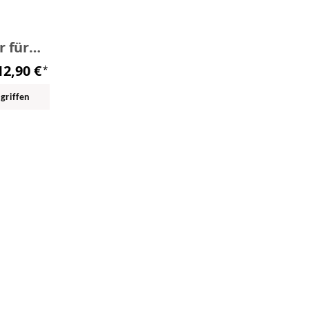
e
r für
olierer
12,90 €
*
 5/16"
rgriffen