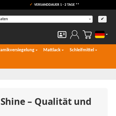
VERSANDDAUER 1 - 2 TAGE **
aaten
✔
Deutsch
ramikversiegelung
Mattlack
Schleifmittel
Shine – Qualität und