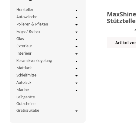
Hersteller
MaxShin
Autowäsche
Stütztelle
Polieren & Pflegen
Exzenterp
Felge / Reifen
Ø 125 mm
Glas
Artikel ve
Exterieur
Interieur
Keramikversiegelung
Mattlack
Schleifmittel
Autolack
Marine
Leihgeräte
Gutscheine
Gratiszugabe