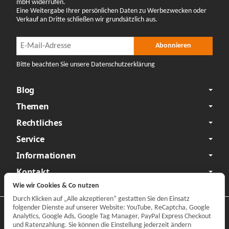
mbH widerrufen.
Eine Weitergabe Ihrer persönlichen Daten zu Werbezwecken oder
Verkauf an Dritte schließen wir grundsätzlich aus.
Newsletter Abonnieren
Newsletter Abonnieren
Abonnieren
Bitte beachten Sie unsere Datenschutzerklärung
Blog
Themen
Rechtliches
Service
Informationen
Kontakt
Wie wir Cookies & Co nutzen
Durch Klicken auf „Alle akzeptieren“ gestatten Sie den Einsatz
folgender Dienste auf unserer Website: YouTube, ReCaptcha, Google
Datenschutzerklärung
•
Impressum
Analytics, Google Ads, Google Tag Manager, PayPal Express Checkout
und Ratenzahlung. Sie können die Einstellung jederzeit ändern