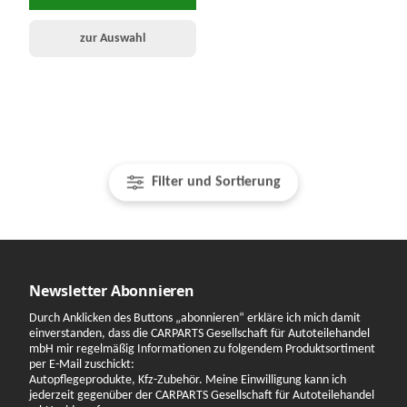
zur Auswahl
Filter und Sortierung
Newsletter Abonnieren
Durch Anklicken des Buttons „abonnieren“ erkläre ich mich damit
einverstanden, dass die CARPARTS Gesellschaft für Autoteilehandel
mbH mir regelmäßig Informationen zu folgendem Produktsortiment
per E-Mail zuschickt:
Autopflegeprodukte, Kfz-Zubehör. Meine Einwilligung kann ich
jederzeit gegenüber der CARPARTS Gesellschaft für Autoteilehandel