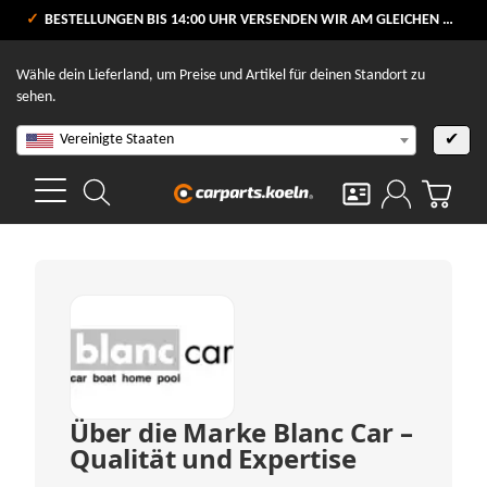
VERSANDKOSTENFREI AB 80 €
BESTELLUNGEN BIS 14:00 UHR VERSENDEN WIR AM GLEICHEN WERKTAG
V
Wähle dein Lieferland, um Preise und Artikel für deinen Standort zu
sehen.
Vereinigte Staaten
✔
Über die Marke Blanc Car –
Qualität und Expertise