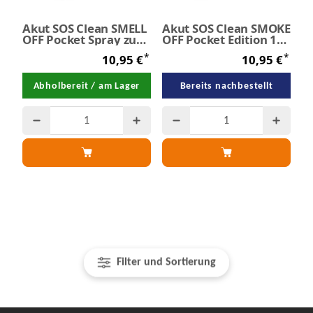
Akut SOS Clean SMELL
Akut SOS Clean SMOKE
OFF Pocket Spray zur
OFF Pocket Edition 15
Geruchsneutralisierung
ml
*
*
10,95 €
10,95 €
15 ml
Abholbereit / am Lager
Bereits nachbestellt
Filter und Sortierung