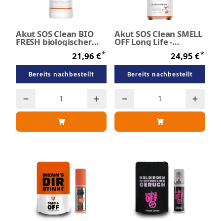
Akut SOS Clean BIO
Akut SOS Clean SMELL
FRESH biologischer
OFF Long Life -
Breitband-
Geruchsneutralisierung
*
*
21,96 €
24,95 €
Geruchskiller 1,0 Liter
300 ml
Bereits nachbestellt
Bereits nachbestellt