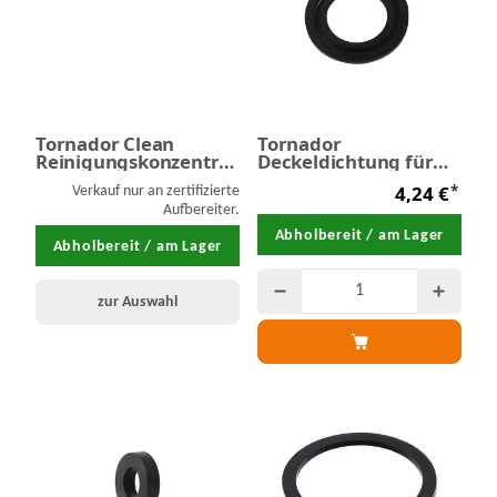
Tornador Clean
Tornador
Reinigungskonzentrat
Deckeldichtung für
1,0 / 5,0 Liter
Reservebehälter
*
4,24 €
Verkauf nur an zertifizierte
Aufbereiter.
Abholbereit / am Lager
Abholbereit / am Lager
zur Auswahl