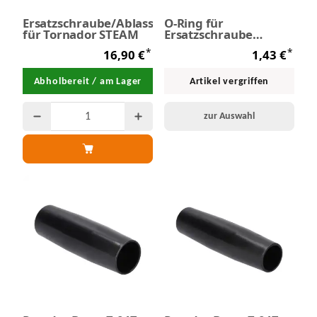
Ersatzschraube/Ablassschraube
O-Ring für
für Tornador STEAM
Ersatzschraube
Tornador STEAM
*
*
16,90 €
1,43 €
Abholbereit / am Lager
Artikel vergriffen
zur Auswahl