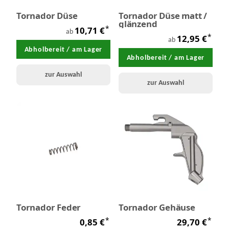
Tornador Düse
Tornador Düse matt /
glänzend
*
10,71 €
ab
*
12,95 €
ab
Abholbereit / am Lager
Abholbereit / am Lager
zur Auswahl
zur Auswahl
Tornador Feder
Tornador Gehäuse
*
*
0,85 €
29,70 €