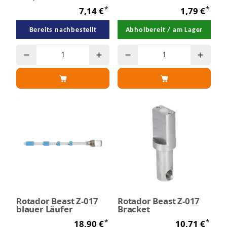
*
*
7,14 €
1,79 €
Bereits nachbestellt
Abholbereit / am Lager
Rotador Beast Z-017
Rotador Beast Z-017
blauer Läufer
Bracket
*
*
18,90 €
10,71 €