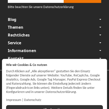
Bitte beachten Sie unsere Datenschutzerklärung
Blog
Themen
Rechtliches
Service
Informationen
Kontakt
Wie wir Cookies & Co nutzen
Durch Klicken auf „Alle akzeptieren“ gestatten Sie den Einsatz
folgender Dienste auf unserer Website: YouTube, ReCaptcha, Google
Datenschutzerklärung
•
Impressum
Analytics, Google Ads, Google Tag Manager, PayPal Express Checkout
und Ratenzahlung. Sie können die Einstellung jederzeit ändern
Vertrag widerrufen
(Fingerabdruck-Icon links unten). Weitere Details finden Sie unter
Konfigurieren
und in unserer
Datenschutzerklärung
.
Impressum
|
Datenschutz