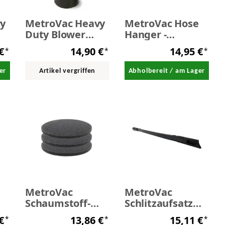
y
MetroVac Heavy
MetroVac Hose
Duty Blower
Hanger -
5
Nozzle klein 1,25
Schlauchhalter
 €
14,90 €
14,95 €
*
*
*
inch
er
Artikel vergriffen
Abholbereit / am Lager
MetroVac
MetroVac
Schaumstoff-
Schlitzaufsatz
Filter 3er Pack
für Sauger 60 cm
 €
13,86 €
15,11 €
*
*
*