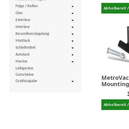
CD 220V
Felge / Reifen
Abholbereit 
Glas
Exterieur
Interieur
Keramikversiegelung
Mattlack
Schleifmittel
Autolack
Marine
Leihgeräte
Gutscheine
MetroVac
Gratiszugabe
Mountin
Bracket f
Master Bl
Abholbereit 