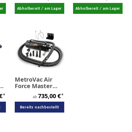
er
Abholbereit / am Lager
Abholbereit / am Lager
MetroVac Air
Force Master
Blaster 8 PS Car
 €
735,00 €
*
*
Dryer
ab
t
Bereits nachbestellt