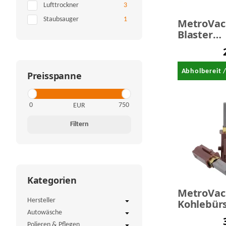
Artikel gefunden
Lufttrockner
3
Artikel gefunden
Staubsauger
1
MetroVac
Blaster
Rollwage
Abholbereit 
Preisspanne
EUR
Filtern
Kategorien
MetroVac
Kohlebür
Hersteller
Set für B
Autowäsche
Polieren & Pflegen