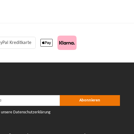
yPal Kreditkarte
r Abonnieren
nieren
Abonnieren
e unsere Datenschutzerklärung