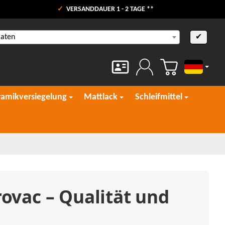
VERSANDDAUER 1 - 2 TAGE **
aaten
✔
Deutsch
ramikversiegelung
Mattlack
Schleifmittel
ovac – Qualität und