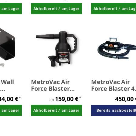
/ am Lager
Abholbereit / am Lager
Abholbereit / am Lag
 Wall
MetroVac Air
MetroVac Air
g
Force Blaster
Force Blaster 4
or
Sidekick 950
PS Car Dryer
34,00 €
159,00 €
450,00
*
*
aster
Watt Motorrad -
ab
Autotrockner
/ am Lager
Abholbereit / am Lager
Bereits nachbestell