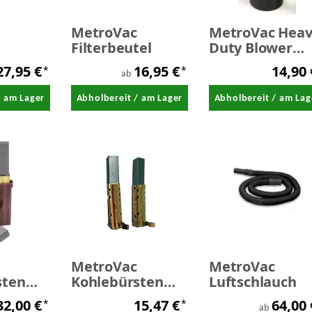
MetroVac
MetroVac Heav
Filterbeutel
Duty Blower
n
Nozzle groß 1,
27,95 €
16,95 €
14,90
*
*
inch
ab
/ am Lager
Abholbereit / am Lager
Abholbereit / am Lag
MetroVac
MetroVac
sten
Kohlebürsten
Luftschlauch
-3/MB3-
Set für SK-1
32,00 €
15,47 €
64,00
*
*
ab