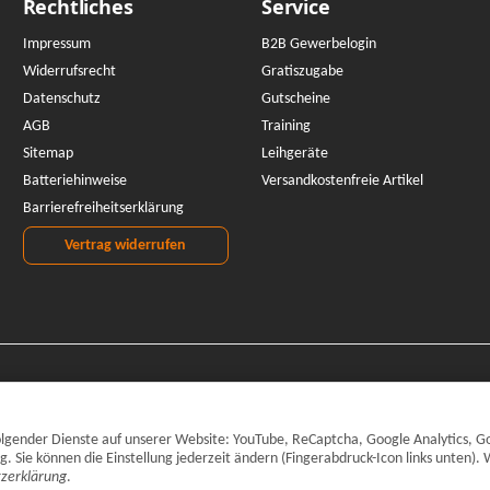
Rechtliches
Service
Impressum
B2B Gewerbelogin
Widerrufsrecht
Gratiszugabe
Datenschutz
Gutscheine
AGB
Training
Sitemap
Leihgeräte
Batteriehinweise
Versandkostenfreie Artikel
Barrierefreiheitserklärung
Vertrag widerrufen
 folgender Dienste auf unserer Website: YouTube, ReCaptcha, Google Analytics, G
Sie können die Einstellung jederzeit ändern (Fingerabdruck-Icon links unten). 
zerklärung
.