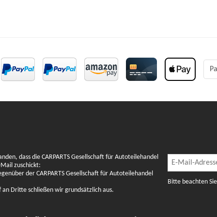
Pa
Newslette
anden, dass die CARPARTS Gesellschaft für Autoteilehandel
Newsletter Abon
Mail zuschickt:
gegenüber der CARPARTS Gesellschaft für Autoteilehandel
Bitte beachten Si
n Dritte schließen wir grundsätzlich aus.