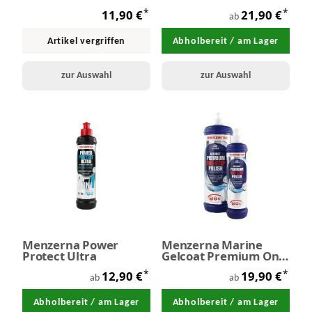
Polishing Cream 125 g
Versiegelung
*
*
11,90 €
21,90 €
ab
Artikel vergriffen
Abholbereit / am Lager
zur Auswahl
zur Auswahl
Menzerna Power
Menzerna Marine
Protect Ultra
Gelcoat Premium One
Step Polish
*
*
12,90 €
19,90 €
ab
ab
Abholbereit / am Lager
Abholbereit / am Lager