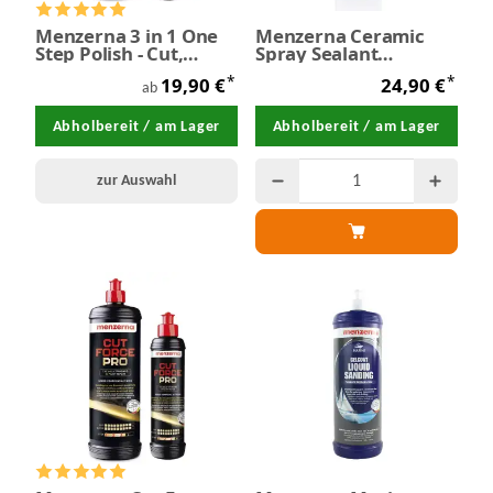
Menzerna 3 in 1 One
Menzerna Ceramic
Step Polish - Cut,
Spray Sealant
Gloss, Wax
Protection 500 ml
*
*
19,90 €
24,90 €
ab
Abholbereit / am Lager
Abholbereit / am Lager
zur Auswahl