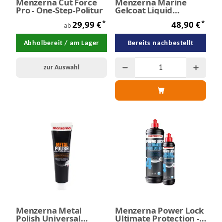
Menzerna Cut Force
Menzerna Marine
Pro - One-Step-Politur
Gelcoat Liquid
Sanding - Schleifpaste
*
*
29,99 €
48,90 €
1,0 Liter
ab
Abholbereit / am Lager
Bereits nachbestellt
zur Auswahl
Menzerna Metal
Menzerna Power Lock
Polish Universal
Ultimate Protection -