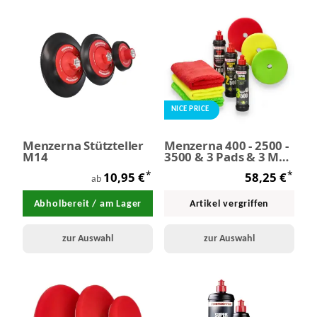
NICE PRICE
Menzerna Stützteller
Menzerna 400 - 2500 -
M14
3500 & 3 Pads & 3 MF
Tücher
*
*
10,95 €
58,25 €
ab
Abholbereit / am Lager
Artikel vergriffen
zur Auswahl
zur Auswahl