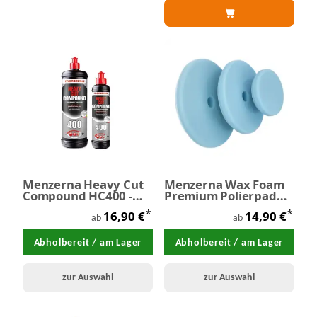
Menzerna Heavy Cut
Menzerna Wax Foam
Compound HC400 -
Premium Polierpad
Schleifpaste
blau
*
*
16,90 €
14,90 €
ab
ab
Abholbereit / am Lager
Abholbereit / am Lager
zur Auswahl
zur Auswahl