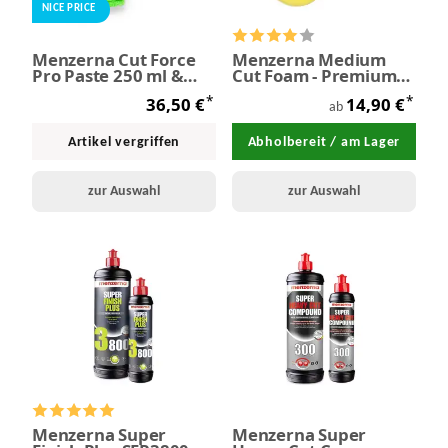
NICE PRICE
Menzerna Cut Force
Menzerna Medium
Pro Paste 250 ml &
Cut Foam - Premium
Pads / MF
Polierpad gelb
*
*
36,50 €
14,90 €
ab
Artikel vergriffen
Abholbereit / am Lager
zur Auswahl
zur Auswahl
Menzerna Super
Menzerna Super