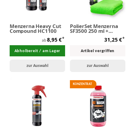
Menzerna Heavy Cut
PolierSet Menzerna
Compound HC1100
SF3500 250 ml +
Polierschaum +
*
*
8,95 €
31,25 €
Mikrofasertuch
ab
Abholbereit / am Lager
Artikel vergriffen
zur Auswahl
zur Auswahl
KONZENTRAT