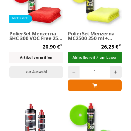
NICE PRICE
PolierSet Menzerna
PolierSet Menzerna
SHC 300 VOC Free 250
MC2500 250 ml +
ml + Polierschaum +
Polierschaum +
*
*
20,90 €
26,25 €
Mikrofasertuch
Mikrofasertuch
Artikel vergriffen
Abholbereit / am Lager
zur Auswahl