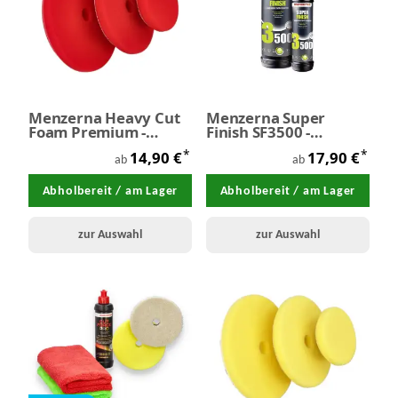
Menzerna Heavy Cut
Menzerna Super
Foam Premium -
Finish SF3500 -
Polierpad rot
Antihologramm
*
*
14,90 €
17,90 €
Politur
ab
ab
Abholbereit / am Lager
Abholbereit / am Lager
zur Auswahl
zur Auswahl