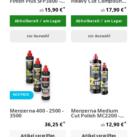
Finish Plus SFP3800 -
Heavy Cut Compound
Antihologramm
SHC300 New Formula
*
*
15,90 €
17,90 €
Politur
ab
ab
Abholbereit / am Lager
Abholbereit / am Lager
zur Auswahl
zur Auswahl
NICE PRICE
Menzerna 400 - 2500 -
Menzerna Medium
3500
Cut Polish MC2200 -
Feinschleifpaste
*
*
36,25 €
12,90 €
ab
Artikel vergriffen
Artikel vergriffen