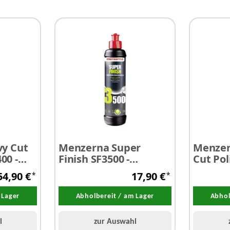
y Cut
Menzerna Super
Menze
00 -
Finish SF3500 -
Cut Pol
 Liter
Antihologramm
Feinsch
54,90 €
17,90 €
*
*
Politur 250 ml
Liter
 Lager
Abholbereit / am Lager
Abhol
l
zur Auswahl