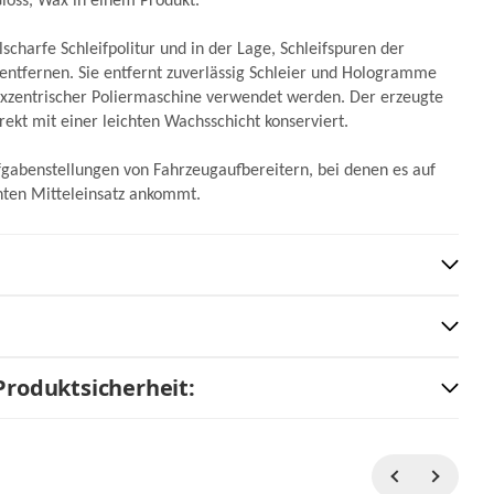
 Gloss, Wax in einem Produkt.
r M14
Menzerna Wax Foam
Premium Polierpad blau
lscharfe Schleifpolitur und in der Lage, Schleifspuren der
entfernen. Sie entfernt zuverlässig Schleier und Hologramme
10,95 €
14,90 €
*
*
b
ab
exzentrischer Poliermaschine verwendet werden. Der erzeugte
rekt mit einer leichten Wachsschicht konserviert.
ger
Abholbereit / am Lager
fgabenstellungen von Fahrzeugaufbereitern, bei denen es auf
zur Auswahl
enten Mitteleinsatz ankommt.
Produktsicherheit: