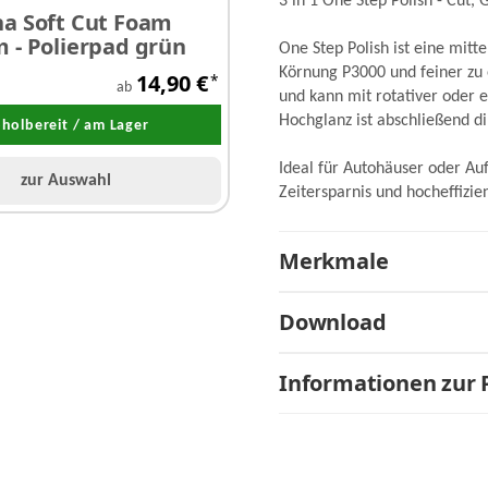
3 in 1 One Step Polish - Cut,
a Soft Cut Foam
Menzerna Stütztelle
 - Polierpad grün
One Step Polish ist eine mitte
Körnung P3000 und feiner zu 
14,90 €
*
ab
a
und kann mit rotativer oder 
Hochglanz ist abschließend di
holbereit / am Lager
Abholbereit / am La
Ideal für Autohäuser oder Au
zur Auswahl
zur Auswahl
Zeitersparnis und hocheffizi
Merkmale
Download
Informationen zur 