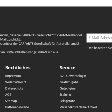
Newslette
anden, dass die CARPARTS Gesellschaft für Autoteilehandel
Newsletter Abon
Mail zuschickt:
gegenüber der CARPARTS Gesellschaft für Autoteilehandel
Bitte beachten Si
n Dritte schließen wir grundsätzlich aus.
Rechtliches
Service
Impressum
B2B Gewerbelogin
Widerrufsrecht
Gratiszugabe
Datenschutz
Gutscheine
AGB
Training
Sitemap
Leihgeräte
Batteriehinweise
Versandkostenfreie Artikel