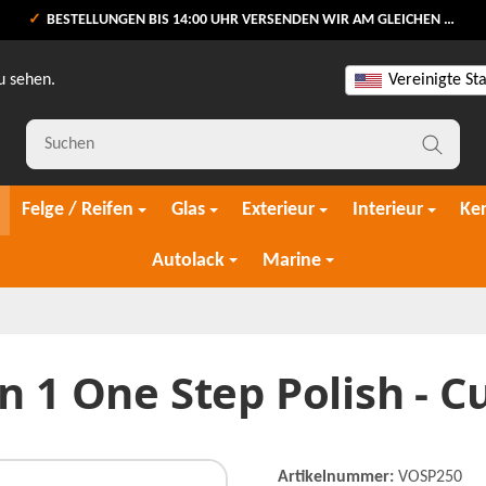
BESTELLUNGEN BIS 14:00 UHR VERSENDEN WIR AM GLEICHEN WERKTAG
u sehen.
Vereinigte St
Felge / Reifen
Glas
Exterieur
Interieur
Ke
Autolack
Marine
 1 One Step Polish - C
Artikelnummer:
VOSP250