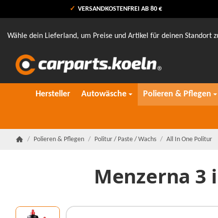
VERSANDKOSTENFREI AB 80 €
Wähle dein Lieferland, um Preise und Artikel für deinen Standort z
Hersteller
Autowäsche
Polieren & Pflegen
/
Polieren & Pflegen
/
Politur / Paste / Wachs
/
All In One Politur
Startseite
Menzerna 3 in