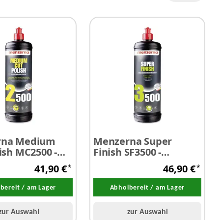
rna Medium
Menzerna Super
ish MC2500 -
Finish SF3500 -
leifpaste 1,0
Antihologramm
41,90 €
46,90 €
*
*
Politur 1,0 Liter
bereit / am Lager
Abholbereit / am Lager
zur Auswahl
zur Auswahl