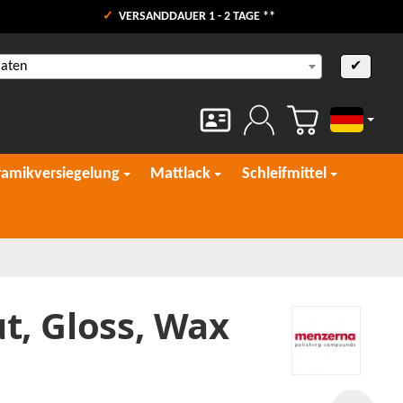
VERSANDDAUER 1 - 2 TAGE **
aaten
✔
Deutsch
ramikversiegelung
Mattlack
Schleifmittel
ut, Gloss, Wax