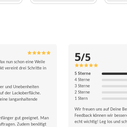
5
/5
Wax nun schon eine Weile
t vereint drei Schritte in
5 Sterne
4 Sterne
3 Sterne
tzer und Unebenheiten
2 Sterne
auf der Lackoberfläche.
1 Stern
 eine langanhaltende
Wir freuen uns auf Deine Be
Feedback können wir bessere
Anfänger gut geeignet. Man
echt wichtig! Leg los und sc
uftragen. Zudem benötigt