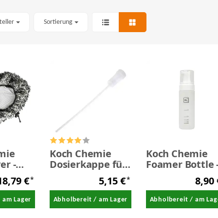
teller
Sortierung
mie
Koch Chemie
Koch Chemie
er -
Dosierkappe für
Foamer Bottle 
stenüberzug
Flaschen
Schaumspende
18,79 €
5,15 €
8,90
*
*
150 ml
/ am Lager
Abholbereit / am Lager
Abholbereit / am Lag