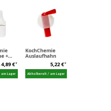
mie
KochChemie
he +
Auslaufhahn
f
4,89 €
5,22 €
*
*
b
/ am Lager
Abholbereit / am Lager