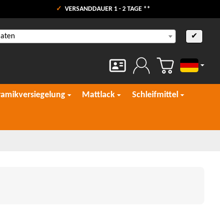
VERSANDDAUER 1 - 2 TAGE **
aaten
✔
Deutsch
ramikversiegelung
Mattlack
Schleifmittel