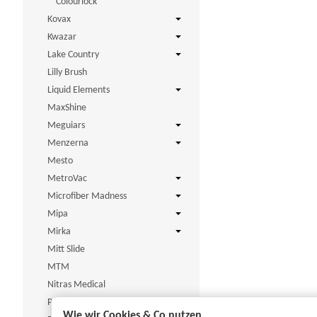
Colourlock
Kovax
Kwazar
Lake Country
Lilly Brush
Liquid Elements
MaxShine
Meguiars
Menzerna
Mesto
MetroVac
Microfiber Madness
Mipa
Mirka
Mitt Slide
MTM
Nitras Medical
P&S
Wie wir Cookies & Co nutzen