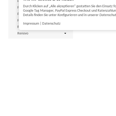
PAN Chemie
Durch Klicken auf „Alle akzeptieren“ gestatten Sie den Einsatz
Plast PT
Google Tag Manager, PayPal Express Checkout und Ratenzahlung. 
Poka Premium
Details finden Sie unter
Konfigurieren
und in unserer
Datenschut
ProfiPolish
Impressum
|
Datenschutz
R222
Renovo
Rupes
Scangrip
ShineMate
Soft99
Solo Clean Line
SONAX
Spray Max
Stalco
Tajima
The Detail Guardz
THE FINISHER
Tornador