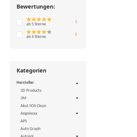
Bewertungen:
Artikel gefunden
1
ab 5 Sterne
Artikel gefunden
2
ab 4 Sterne
Kategorien
Hersteller
3D Products
3M
Akut SOS Clean
Angelwax
APS
Auto Graph
Autosol