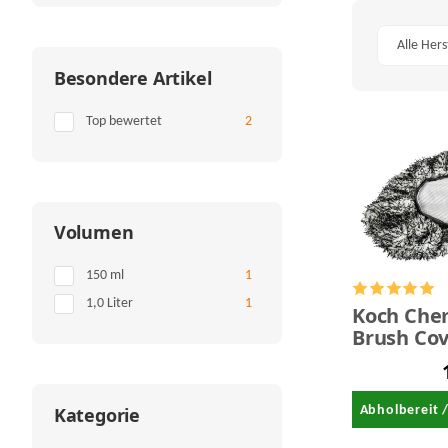
Alle Hers
Besondere Artikel
Artikel gefunden
Top bewertet
2
Volumen
Artikel gefunden
150 ml
1
Artikel gefunden
1,0 Liter
1
Koch Che
Brush Cov
Waschbür
Kategorie
Abholbereit 