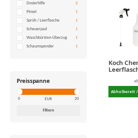
Artikel gefunden
Dosierhilfe
2
Artikel gefunden
Pinsel
1
Artikel gefunden
Sprüh / Leerflasche
1
Artikel gefunden
Scheuerpad
1
Artikel gefunden
Waschbürsten-Überzug
1
Artikel gefunden
Schaumspender
1
Koch Che
Leerflasc
Sprühkop
Preisspanne
a
Abholbereit 
EUR
Filtern