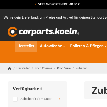
VERSANDKOSTENFREI AB 80 €
Wähle dein Lieferland, um Preise und Artikel für deinen Standort z
Hersteller
Autowäsche
Polieren & Pflegen
/
Hersteller
/
Koch Chemie
/
Profi Serie
/
Zubehör
Startseite
Zu
Verfügbarkeit
Artikel gefunden
Abholbereit / am Lager
7