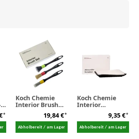
Koch Chemie
Koch Chemie
-
Interior Brush
Interior
r
Set - Innenraum
Scrubber
 €
19,84 €
9,35 €
*
*
*
PinselSet
Innenraum
Reinigungspad
er
Abholbereit / am Lager
Abholbereit / am Lager