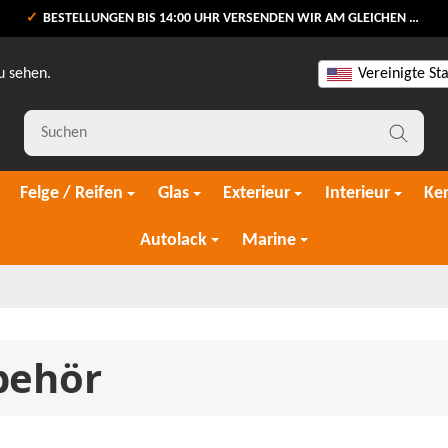
BESTELLUNGEN BIS 14:00 UHR VERSENDEN WIR AM GLEICHEN WERKTAG
u sehen.
Vereinigte St
Felge / Reifen
Glas
Exterieur
Interieur
Ke
Autolack
Marine
behör