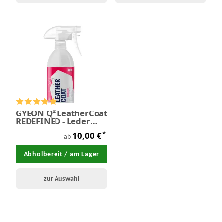
GYEON Q² LeatherCoat
REDEFINED - Leder
Keramikversiegelung
*
10,00 €
ab
Abholbereit / am Lager
zur Auswahl