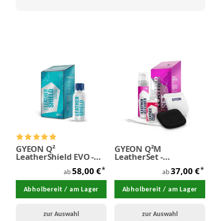
GYEON Q²
GYEON Q²M
LeatherShield EVO -
LeatherSet -
Leder Coating
Lederpflege-Set
*
*
58,00 €
37,00 €
ab
ab
Abholbereit / am Lager
Abholbereit / am Lager
zur Auswahl
zur Auswahl