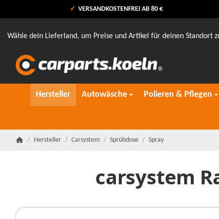
VERSANDKOSTENFREI AB 80 €
Wähle dein Lieferland, um Preise und Artikel für deinen Standort z
Hersteller
Autowäsche
Polieren & Pflegen
/
Hersteller
/
Carsystem
/
Sprühdose
/
Spray
Startseite
carsystem Ra