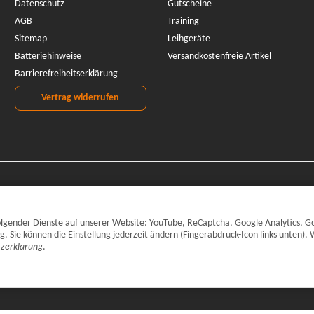
Datenschutz
Gutscheine
AGB
Training
Sitemap
Leihgeräte
Batteriehinweise
Versandkostenfreie Artikel
Barrierefreiheitserklärung
Vertrag widerrufen
 folgender Dienste auf unserer Website: YouTube, ReCaptcha, Google Analytics, G
Sie können die Einstellung jederzeit ändern (Fingerabdruck-Icon links unten). 
zerklärung
.
inkl. gesetzlicher MwSt., zzgl.
Versand
© CARPARTS Gesellschaft für Autote