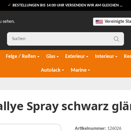
BESTELLUNGEN BIS 14:00 UHR VERSENDEN WIR AM GLEICHEN WERKTAG
u sehen.
Vereinigte St
Felge / Reifen
Glas
Exterieur
Interieur
Ke
Autolack
Marine
llye Spray schwarz gl
Artikelnummer:
126026