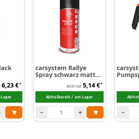
lack
carsystem Rallye
carsys
Spray schwarz matt
Pumpsp
400 ml
Druckp
6,23 €
5,14 €
*
*
r
jetzt nur
 Lager
Abholbereit / am Lager
Abhol