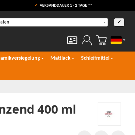
VERSANDDAUER 1 - 2 TAGE **
aaten
✔
Deutsch
ramikversiegelung
Mattlack
Schleifmittel
änzend 400 ml