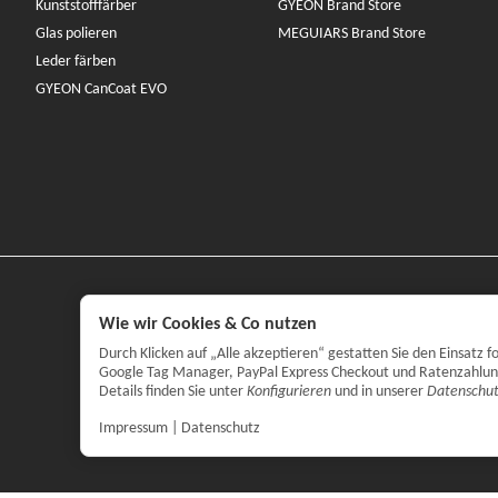
Kunststofffärber
GYEON Brand Store
Glas polieren
MEGUIARS Brand Store
Leder färben
GYEON CanCoat EVO
Wie wir Cookies & Co nutzen
Durch Klicken auf „Alle akzeptieren“ gestatten Sie den Einsatz
Google Tag Manager, PayPal Express Checkout und Ratenzahlung. 
Details finden Sie unter
Konfigurieren
und in unserer
Datenschut
Impressum
|
Datenschutz
*
Alle Preise 