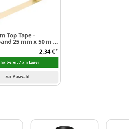
m Top Tape -
HPX Fine Line Maski
and 25 mm x 50 m 1
4400 - orange 24 mm
2,34 €
*
holbereit / am Lager
Abholbereit / am La
zur Auswahl
zur Auswahl