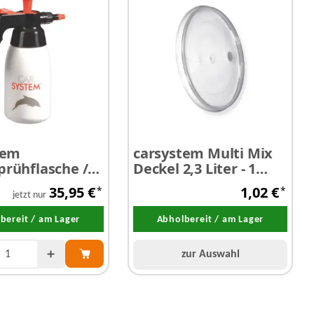
tem
carsystem Multi Mix
rühflasche /
Deckel 2,3 Liter - 1
umpzerstäuber
Stück
35,95 €
1,02 €
*
*
jetzt nur
bereit / am Lager
Abholbereit / am Lager
zur Auswahl