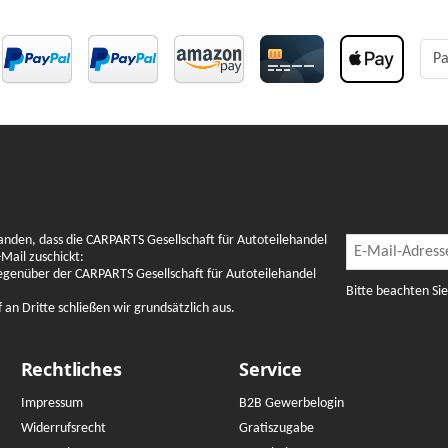
Pa
Newslette
anden, dass die CARPARTS Gesellschaft für Autoteilehandel
Newsletter Abon
Mail zuschickt:
gegenüber der CARPARTS Gesellschaft für Autoteilehandel
Bitte beachten Si
n Dritte schließen wir grundsätzlich aus.
Rechtliches
Service
Impressum
B2B Gewerbelogin
Widerrufsrecht
Gratiszugabe