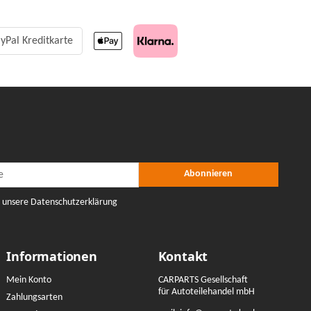
yPal Kreditkarte
r Abonnieren
nieren
Abonnieren
e unsere Datenschutzerklärung
Informationen
Kontakt
Mein Konto
CARPARTS Gesellschaft
für Autoteilehandel mbH
Zahlungsarten