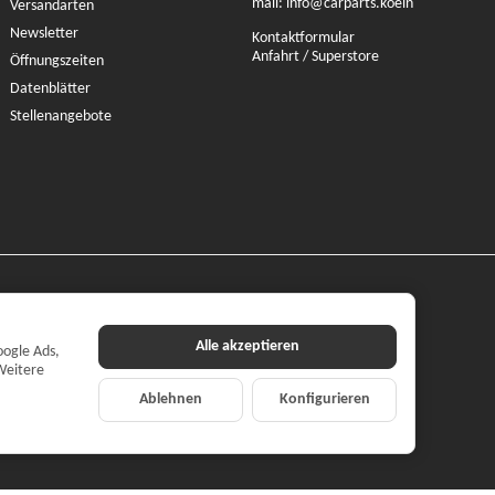
mail:
info@carparts.koeln
Versandarten
Newsletter
Kontaktformular
Anfahrt / Superstore
Öffnungszeiten
Datenblätter
Stellenangebote
Alle akzeptieren
oogle Ads,
Weitere
Ablehnen
Konfigurieren
ilehandel mbH