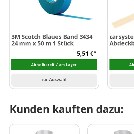
3M Scotch Blaues Band 3434
carsyste
24 mm x 50 m 1 Stück
Abdeckb
Stück
5,51 €
*
Abholbereit / am Lager
Ab
zur Auswahl
Kunden kauften dazu: