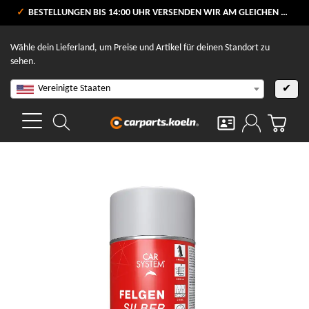
VERSANDKOSTENFREI AB 80 €
BESTELLUNGEN BIS 14:00 UHR VERSENDEN WIR AM GLEICHEN WERKTAG
V
Wähle dein Lieferland, um Preise und Artikel für deinen Standort zu
sehen.
Vereinigte Staaten
✔