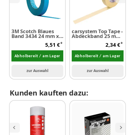
3M Scotch Blaues
carsystem Top Tape -
H
Band 3434 24 mm x
Abdeckband 25 mm
M
50 m 1 Stück
x 50 m 1 Stück
o
*
*
5,51 €
2,34 €
Abholbereit / am Lager
Abholbereit / am Lager
zur Auswahl
zur Auswahl
Kunden kauften dazu: