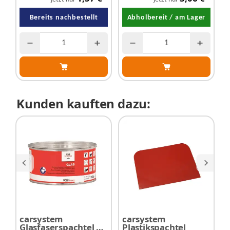
Bereits nachbestellt
Abholbereit / am Lager
Kunden kauften dazu:
carsystem
carsystem
c
Glasfaserspachtel +
Plastikspachtel
H