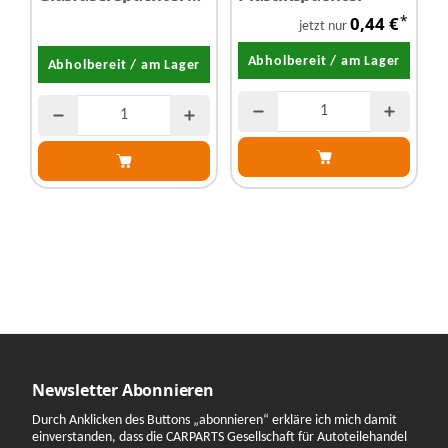
Härter 1,8 kg
P
*
0,44 €
r
jetzt nur
Abholbereit / am Lager
Abholbereit / am Lager
Newsletter Abonnieren
Durch Anklicken des Buttons „abonnieren“ erkläre ich mich damit
einverstanden, dass die CARPARTS Gesellschaft für Autoteilehandel