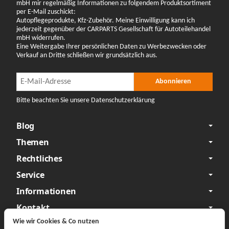
mbH mir regelmäßig Informationen zu folgendem Produktsortiment
per E-Mail zuschickt:
Autopflegeprodukte, Kfz-Zubehör. Meine Einwilligung kann ich
jederzeit gegenüber der CARPARTS Gesellschaft für Autoteilehandel
mbH widerrufen.
Eine Weitergabe Ihrer persönlichen Daten zu Werbezwecken oder
Verkauf an Dritte schließen wir grundsätzlich aus.
Newsletter Abonnieren
Newsletter Abonnieren
Abonnieren
Bitte beachten Sie unsere Datenschutzerklärung
Blog
Themen
Rechtliches
Service
Informationen
Kontakt
Wie wir Cookies & Co nutzen