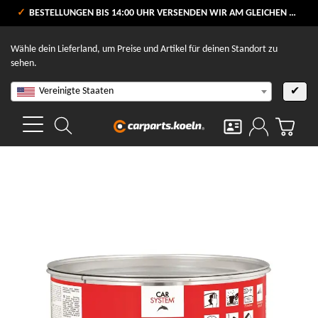
VERSANDKOSTENFREI AB 80 €
BESTELLUNGEN BIS 14:00 UHR VERSENDEN WIR AM GLEICHEN WERKTAG
V
Wähle dein Lieferland, um Preise und Artikel für deinen Standort zu
sehen.
Vereinigte Staaten
✔