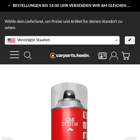
VERSANDKOSTENFREI AB 80 €
BESTELLUNGEN BIS 14:00 UHR VERSENDEN WIR AM GLEICHEN WERKTAG
V
Wähle dein Lieferland, um Preise und Artikel für deinen Standort zu
sehen.
Vereinigte Staaten
✔