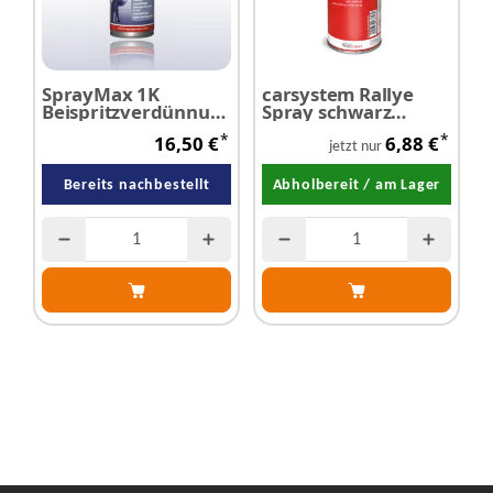
SprayMax 1K
carsystem Rallye
c
Beispritzverdünnung
Spray schwarz
H
400 ml
glänzend 400 ml
P
*
*
16,50 €
6,88 €
r
jetzt nur
Bereits nachbestellt
Abholbereit / am Lager