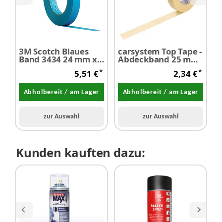
3M Scotch Blaues
carsystem Top Tape -
H
Band 3434 24 mm x
Abdeckband 25 mm
M
50 m 1 Stück
x 50 m 1 Stück
o
*
*
5,51 €
2,34 €
Abholbereit / am Lager
Abholbereit / am Lager
zur Auswahl
zur Auswahl
Kunden kauften dazu: