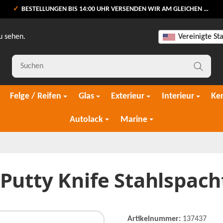
BESTELLUNGEN BIS 14:00 UHR VERSENDEN WIR AM GLEICHEN WERKTAG
u sehen.
Vereinigte St
Felge / Reifen
Glas
Exterieur
Interieur
Ke
Autolack
Marine
Putty Knife Stahlspac
Artikelnummer:
137437