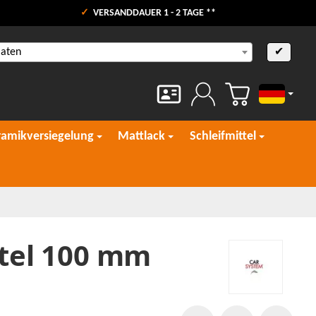
VERSANDDAUER 1 - 2 TAGE **
aaten
✔
Deutsch
ramikversiegelung
Mattlack
Schleifmittel
htel 100 mm