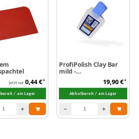
tem
ProfiPolish Clay Bar
spachtel
mild -
Reinigungsknete 200
0,44 €
19,90 €
*
*
g
jetzt nur
bereit / am Lager
Abholbereit / am Lager