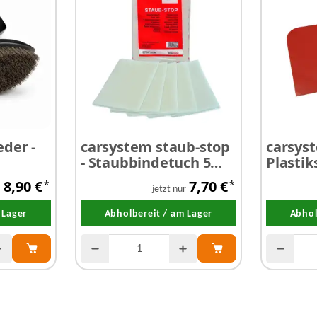
der -
carsystem staub-stop
carsys
- Staubbindetuch 5
Plastik
ste
Stück
8,90 €
7,70 €
*
*
jetzt nur
 Lager
Abholbereit / am Lager
Abhol