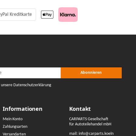
yPal Kreditkarte
r Abonnieren
nieren
Abonnieren
e unsere Datenschutzerklärung
Informationen
Kontakt
Mein Konto
CARPARTS Gesellschaft
für Autoteilehandel mbH
Zahlungsarten
mail:
info@carparts.koeln
Versandarten