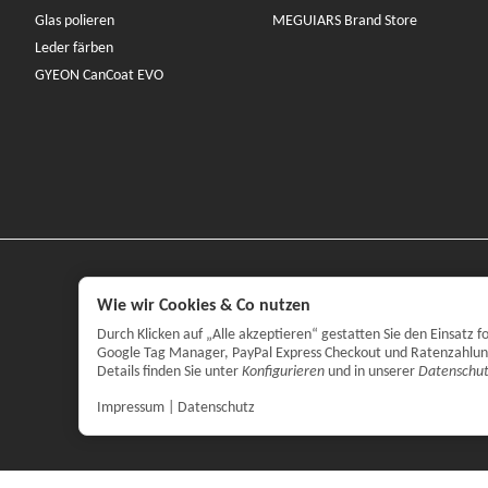
Glas polieren
MEGUIARS Brand Store
Leder färben
GYEON CanCoat EVO
Wie wir Cookies & Co nutzen
Durch Klicken auf „Alle akzeptieren“ gestatten Sie den Einsatz
Google Tag Manager, PayPal Express Checkout und Ratenzahlung. 
Details finden Sie unter
Konfigurieren
und in unserer
Datenschut
Impressum
|
Datenschutz
*
Alle Preise 