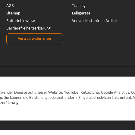
AGB
Training
Sitemap
Leihgeräte
Batteriehinweise
Versandkostenfreie Artikel
Barrierefreiheitserklärung
Vertrag widerrufen
 folgender Dienste auf unserer Website: YouTube, ReCaptcha, Google Analytics, G
Sie können die Einstellung jederzeit ändern (Fingerabdruck-Icon links unten). 
zerklärung
.
inkl. gesetzlicher MwSt., zzgl.
Versand
© CARPARTS Gesellschaft für Autote