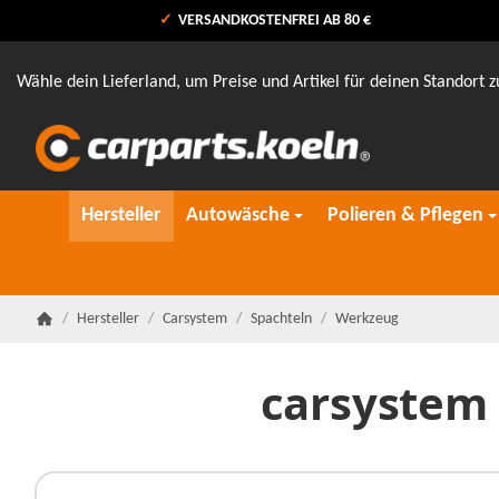
VERSANDKOSTENFREI AB 80 €
Wähle dein Lieferland, um Preise und Artikel für deinen Standort z
Hersteller
Autowäsche
Polieren & Pflegen
/
Hersteller
/
Carsystem
/
Spachteln
/
Werkzeug
Startseite
carsystem 