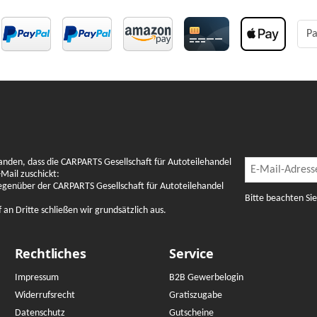
Pa
Newslette
anden, dass die CARPARTS Gesellschaft für Autoteilehandel
Newsletter Abon
Mail zuschickt:
gegenüber der CARPARTS Gesellschaft für Autoteilehandel
Bitte beachten Si
n Dritte schließen wir grundsätzlich aus.
Rechtliches
Service
Impressum
B2B Gewerbelogin
Widerrufsrecht
Gratiszugabe
Datenschutz
Gutscheine