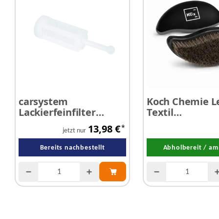
carsystem
Koch Chemie Le
Lackierfeinfilter
Textil
Feinfilter Lacksieb - 10
Reinigungsbür
13,98 €
*
Stück
jetzt nur
Bereits nachbestellt
Abholbereit / am