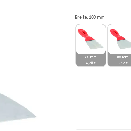
Breite
100 mm
60 mm
80 mm
4,78 €
5,12 €