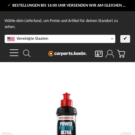
VERSANDKOSTENFREI AB 80 €
BESTELLUNGEN BIS 14:00 UHR VERSENDEN WIR AM GLEICHEN WERKTAG
V
Wähle dein Lieferland, um Preise und Artikel für deinen Standort zu
sehen.
Vereinigte Staaten
✔