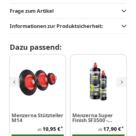
Frage zum Artikel
Informationen zur Produktsicherheit:
Dazu passend:
Menzerna Stützteller
Menzerna Super
M
M14
Finish SF3500 -
P
Antihologramm
b
*
*
10,95 €
17,90 €
Politur
ab
ab