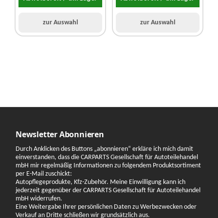
zur Auswahl
zur Auswahl
Newsletter Abonnieren
Durch Anklicken des Buttons „abonnieren“ erkläre ich mich damit
einverstanden, dass die CARPARTS Gesellschaft für Autoteilehandel
mbH mir regelmäßig Informationen zu folgendem Produktsortiment
per E-Mail zuschickt:
Autopflegeprodukte, Kfz-Zubehör. Meine Einwilligung kann ich
jederzeit gegenüber der CARPARTS Gesellschaft für Autoteilehandel
mbH widerrufen.
Eine Weitergabe Ihrer persönlichen Daten zu Werbezwecken oder
Verkauf an Dritte schließen wir grundsätzlich aus.