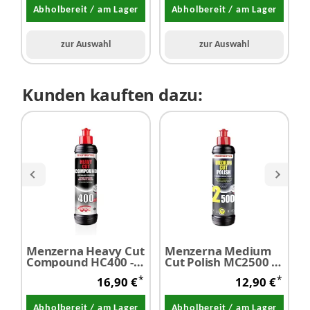
Abholbereit / am Lager
Abholbereit / am Lager
zur Auswahl
zur Auswahl
Kunden kauften dazu:
Menzerna Heavy Cut
Menzerna Medium
M
Compound HC400 -
Cut Polish MC2500 -
L
Schleifpaste 250 ml
Feinschleifpaste 250
P
*
*
16,90 €
12,90 €
ml
V
Abholbereit / am Lager
Abholbereit / am Lager