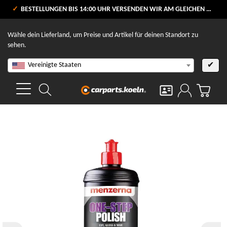
VERSANDKOSTENFREI AB 80 €
BESTELLUNGEN BIS 14:00 UHR VERSENDEN WIR AM GLEICHEN WERKTAG
V
Wähle dein Lieferland, um Preise und Artikel für deinen Standort zu
sehen.
Vereinigte Staaten
✔