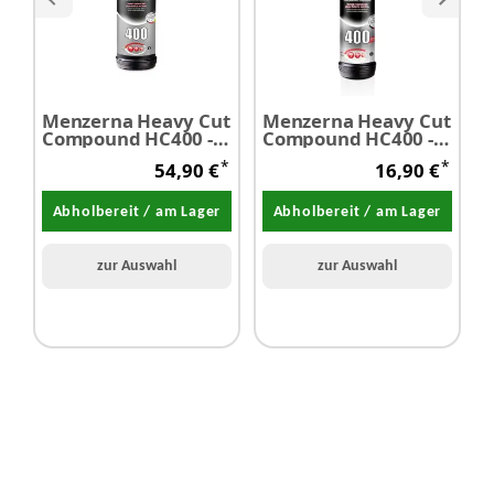
Menzerna Heavy Cut
Menzerna Heavy Cut
Compound HC400 -
Compound HC400 -
C
Schleifpaste 1,0 Liter
Schleifpaste 250 ml
F
*
*
54,90 €
16,90 €
L
Abholbereit / am Lager
Abholbereit / am Lager
zur Auswahl
zur Auswahl