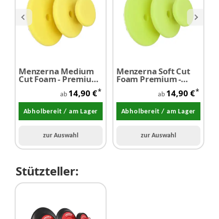
Menzerna Medium
Menzerna Soft Cut
M
Cut Foam - Premium
Foam Premium -
P
Polierpad gelb
Polierpad grün
b
*
*
14,90 €
14,90 €
ab
ab
Abholbereit / am Lager
Abholbereit / am Lager
zur Auswahl
zur Auswahl
Stützteller: