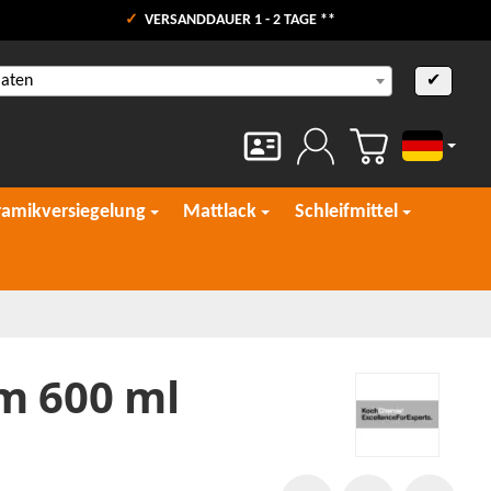
VERSANDDAUER 1 - 2 TAGE **
aaten
✔
Deutsch
ramikversiegelung
Mattlack
Schleifmittel
m 600 ml