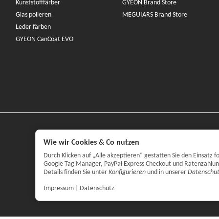
Kunststofffärber
GYEON Brand Store
Glas polieren
MEGUIARS Brand Store
Leder färben
GYEON CanCoat EVO
Wie wir Cookies & Co nutzen
Durch Klicken auf „Alle akzeptieren“ gestatten Sie den Einsatz
Google Tag Manager, PayPal Express Checkout und Ratenzahlung. 
Details finden Sie unter
Konfigurieren
und in unserer
Datenschut
Impressum
|
Datenschutz
*
Alle Preise 