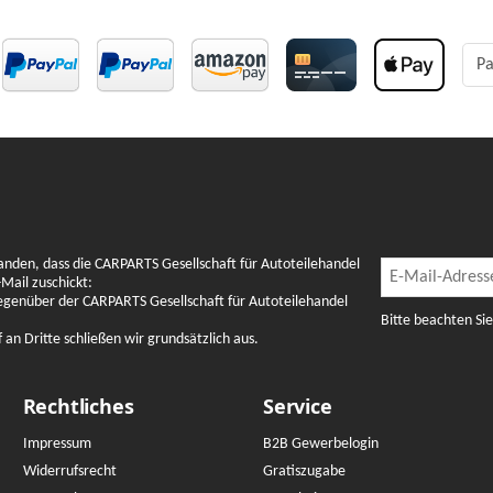
Pa
Newslette
anden, dass die CARPARTS Gesellschaft für Autoteilehandel
Newsletter Abon
Mail zuschickt:
gegenüber der CARPARTS Gesellschaft für Autoteilehandel
Bitte beachten Si
n Dritte schließen wir grundsätzlich aus.
Rechtliches
Service
Impressum
B2B Gewerbelogin
Widerrufsrecht
Gratiszugabe