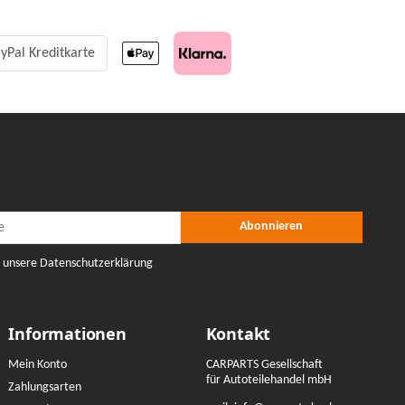
yPal Kreditkarte
r Abonnieren
nieren
Abonnieren
e unsere Datenschutzerklärung
Informationen
Kontakt
Mein Konto
CARPARTS Gesellschaft
für Autoteilehandel mbH
Zahlungsarten