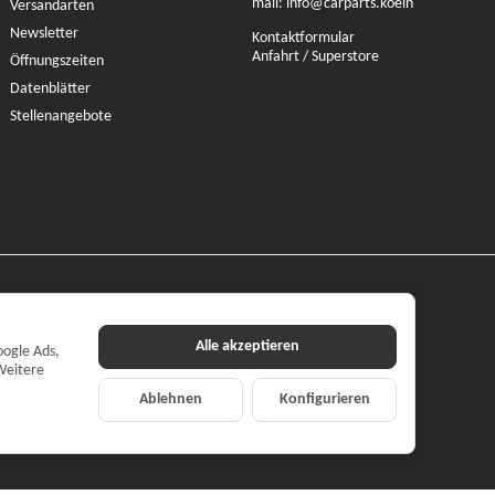
mail:
info@carparts.koeln
Versandarten
Newsletter
Kontaktformular
Anfahrt / Superstore
Öffnungszeiten
Datenblätter
Stellenangebote
Alle akzeptieren
oogle Ads,
Weitere
Ablehnen
Konfigurieren
ilehandel mbH