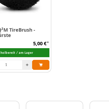
²M TireBrush -
GYEON Q²M TireClean
ürste
Reifen-/Gummireini
5,00 €
*
a
holbereit / am Lager
Abholbereit / am La
zur Auswahl