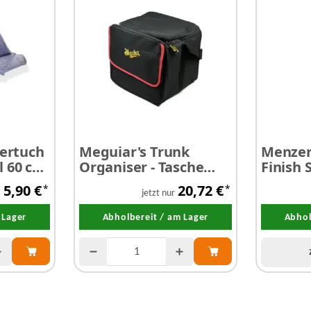
iertuch
Meguiar's Trunk
Menzer
l 60 cm
Organiser - Tasche
Finish 
m²
Kofferraum-
Antih
5,90 €
20,72 €
*
*
Organisator
Politur
jetzt nur
 Lager
Abholbereit / am Lager
Abhol