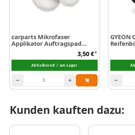
carparts Mikrofaser
GYEON Q
Applikator Auftragspad
Reifenb
weiß Ø 130 mm 1 Stück
3,50 €
*
Abholbereit / am Lager
Ab
Kunden kauften dazu: