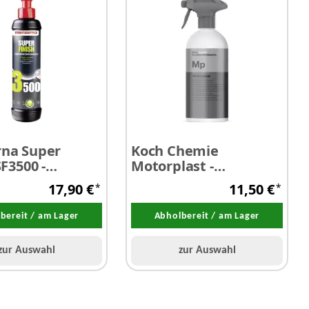
na Super
Koch Chemie
SF3500 -
Motorplast -
ologramm
Motorkonservierer
17,90 €
11,50 €
*
*
 250 ml
spezial 500 ml
bereit / am Lager
Abholbereit / am Lager
zur Auswahl
zur Auswahl