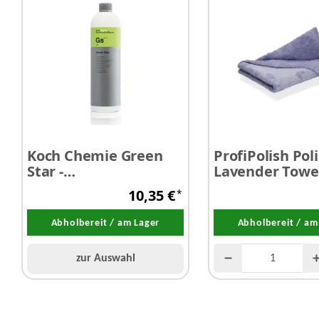
Koch Chemie Green
ProfiPolish Pol
Star -
Lavender Towe
Universalreiniger 1,0
x 40 cm 350 g/
10,35 €
*
Liter
Abholbereit / am Lager
Abholbereit / am
zur Auswahl