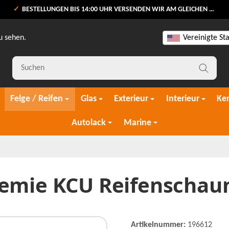
BESTELLUNGEN BIS 14:00 UHR VERSENDEN WIR AM GLEICHEN WERKTAG
u sehen.
Vereinigte St
Felge / Reifen
Glas
Exterieur
Interieur
Ke
Autolack
Marine
emie KCU Reifenschau
Artikelnummer:
196612