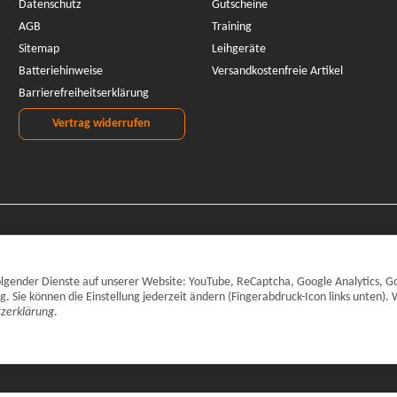
Datenschutz
Gutscheine
AGB
Training
Sitemap
Leihgeräte
Batteriehinweise
Versandkostenfreie Artikel
Barrierefreiheitserklärung
Vertrag widerrufen
 folgender Dienste auf unserer Website: YouTube, ReCaptcha, Google Analytics, G
Sie können die Einstellung jederzeit ändern (Fingerabdruck-Icon links unten). 
zerklärung
.
inkl. gesetzlicher MwSt., zzgl.
Versand
© CARPARTS Gesellschaft für Autote