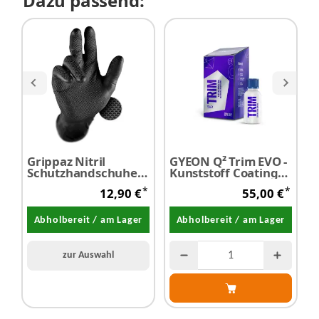
Dazu passend:
Grippaz Nitril
GYEON Q² Trim EVO -
i
Schutzhandschuhe
Kunststoff Coating
S
puderfrei latexfrei
30 ml
*
*
12,90 €
55,00 €
schwarz 50 Stück
Abholbereit / am Lager
Abholbereit / am Lager
zur Auswahl