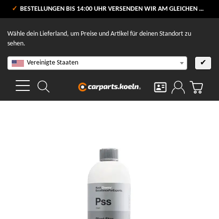
VERSANDKOSTENFREI AB 80 €
BESTELLUNGEN BIS 14:00 UHR VERSENDEN WIR AM GLEICHEN WERKTAG
V
Wähle dein Lieferland, um Preise und Artikel für deinen Standort zu
sehen.
Vereinigte Staaten
✔