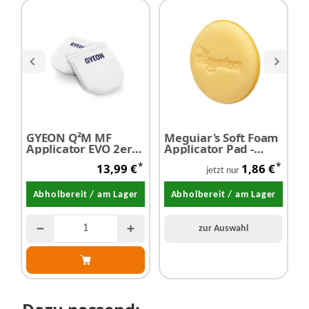
GYEON Q²M MF
Meguiar's Soft Foam
M
Applicator EVO 2er
Applicator Pad -
C
pack
Applikator 1 Stück
*
*
13,99 €
1,86 €
jetzt nur
Abholbereit / am Lager
Abholbereit / am Lager
zur Auswahl