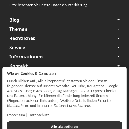
Bitte beachten Sie unsere Datenschutzerklärung
Blog
Themen
Rechtliches
Service
Informationen
Kontakt
Wie wir Cookies & Co nutzen
Durch Klicken auf „Alle akzeptieren“ gestatten Sie den Einsatz
folgender Dienste auf unserer Website: YouTube, ReCaptcha, Google
Datenschutzerklärung
•
Impressum
Analytics, Google Ads, Google Tag Manager, PayPal Express Checkout
und Ratenzahlung. Sie können die Einstellung jederzeit ändern
Vertrag widerrufen
(Fingerabdruck-Icon links unten). Weitere Details finden Sie unter
Konfigurieren
und in unserer
Datenschutzerklärung
.
Impressum
|
Datenschutz
Alle akzeptieren