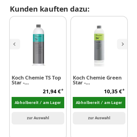
Kunden kauften dazu:
Koch Chemie TS Top
Koch Chemie Green
Star -
Star -
U
Kunststoffpflege
Universalreiniger
1
*
*
21,94 €
10,35 €
seidenmatt 1,0 Liter
1,0 Liter
Abholbereit / am Lager
Abholbereit / am Lager
zur Auswahl
zur Auswahl