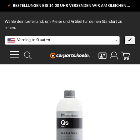
VERSANDKOSTENFREI AB 80 €
BESTELLUNGEN BIS 14:00 UHR VERSENDEN WIR AM GLEICHEN WERKTAG
V
Wähle dein Lieferland, um Preise und Artikel für deinen Standort zu
sehen.
Vereinigte Staaten
✔