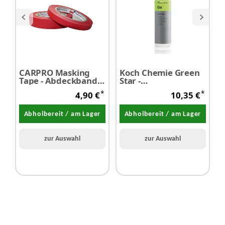
CARPRO Masking
Koch Chemie Green
Tape - Abdeckband
Star -
Tap
24 mm x 40 m 1
Universalreiniger
4
*
*
4,90 €
10,35 €
Stück
1,0 Liter
S
Abholbereit / am Lager
Abholbereit / am Lager
zur Auswahl
zur Auswahl