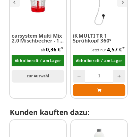
carsystem Multi Mix
iK MULTI TR 1
P
2.0 Mischbecher - 1
Sprühkopf 360°
P
Stück
S
*
*
0,36 €
4,57 €
S
ab
jetzt nur
6
g
Abholbereit / am Lager
Abholbereit / am Lager
zur Auswahl
Kunden kauften dazu: