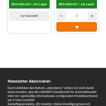
Abholbereit / am Lager
Abholbereit / am Lager
zur Auswahl
Newsletter Abonnieren
Durch Anklicken des Buttons „abonnieren“ erkläre ich mich damit
einverstanden, dass die CARPARTS Gesellschaft für Autoteilehandel
mbH mir regelmäßig Informationen zu folgendem Produktsortiment
per E-Mail zuschickt:
Autopflegeprodukte, Kfz-Zubehör. Meine Einwilligung kann ich