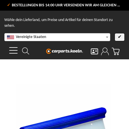
VERSANDKOSTENFREI AB 80 €
BESTELLUNGEN BIS 14:00 UHR VERSENDEN WIR AM GLEICHEN WERKTAG
V
Wähle dein Lieferland, um Preise und Artikel für deinen Standort zu
sehen.
Vereinigte Staaten
✔