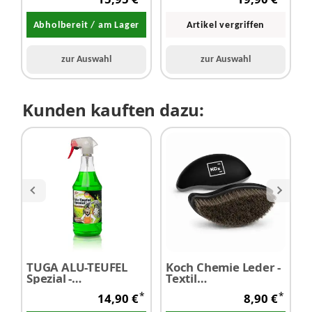
Abholbereit / am Lager
Artikel vergriffen
zur Auswahl
zur Auswahl
Kunden kauften dazu:
TUGA ALU-TEUFEL
Koch Chemie Leder -
Spezial -
Textil
C
Felgenreiniger Gel
Reinigungsbürste
F
*
*
14,90 €
8,90 €
grün 1,0 Liter
L