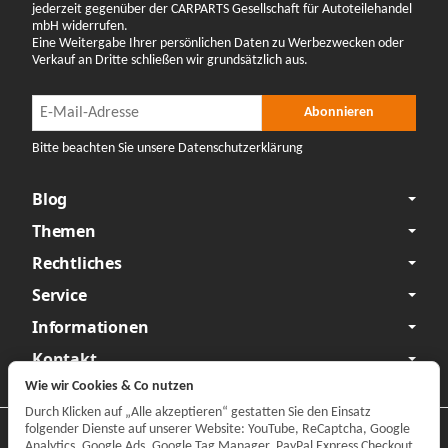
jederzeit gegenüber der CARPARTS Gesellschaft für Autoteilehandel
mbH widerrufen.
Eine Weitergabe Ihrer persönlichen Daten zu Werbezwecken oder
Verkauf an Dritte schließen wir grundsätzlich aus.
Newsletter Abonnieren
Newsletter Abonnieren
Abonnieren
Bitte beachten Sie unsere Datenschutzerklärung
Blog
Themen
Rechtliches
Service
Informationen
Kontakt
Wie wir Cookies & Co nutzen
Durch Klicken auf „Alle akzeptieren“ gestatten Sie den Einsatz
folgender Dienste auf unserer Website: YouTube, ReCaptcha, Google
Datenschutzerklärung
•
Impressum
Analytics, Google Ads, Google Tag Manager, PayPal Express Checkout